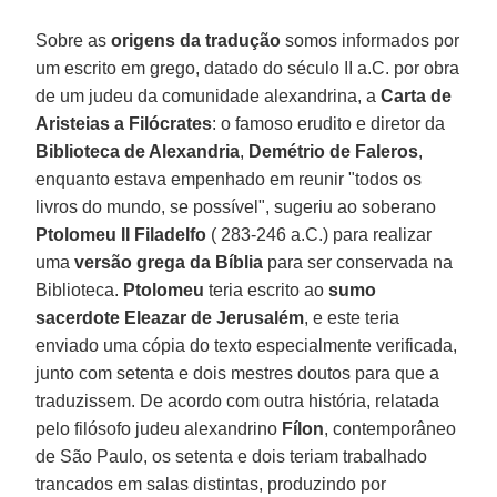
Sobre as
origens da tradução
somos informados por
um escrito em grego, datado do século II a.C. por obra
de um judeu da comunidade alexandrina, a
Carta de
Aristeias a Filócrates
: o famoso erudito e diretor da
Biblioteca de Alexandria
,
Demétrio de Faleros
,
enquanto estava empenhado em reunir "todos os
livros do mundo, se possível", sugeriu ao soberano
Ptolomeu II Filadelfo
( 283-246 a.C.) para realizar
uma
versão grega da Bíblia
para ser conservada na
Biblioteca.
Ptolomeu
teria escrito ao
sumo
sacerdote Eleazar de Jerusalém
, e este teria
enviado uma cópia do texto especialmente verificada,
junto com setenta e dois mestres doutos para que a
traduzissem. De acordo com outra história, relatada
pelo filósofo judeu alexandrino
Fílon
, contemporâneo
de São Paulo, os setenta e dois teriam trabalhado
trancados em salas distintas, produzindo por