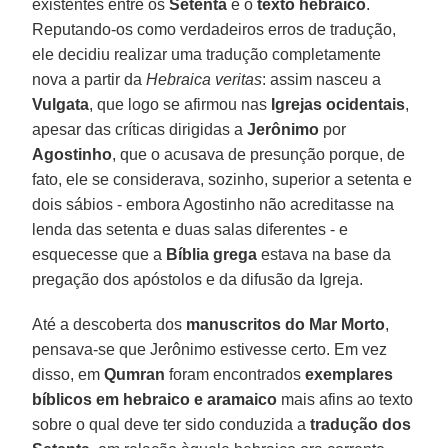
existentes entre os
Setenta
e o
texto hebraico
.
Reputando-os como verdadeiros erros de tradução,
ele decidiu realizar uma tradução completamente
nova a partir da
Hebraica veritas
: assim nasceu a
Vulgata
, que logo se afirmou nas
Igrejas ocidentais
,
apesar das críticas dirigidas a
Jerônimo
por
Agostinho
, que o acusava de presunção porque, de
fato, ele se considerava, sozinho, superior a setenta e
dois sábios - embora Agostinho não acreditasse na
lenda das setenta e duas salas diferentes - e
esquecesse que a
Bíblia grega
estava na base da
pregação dos apóstolos e da difusão da Igreja.
Até a descoberta dos
manuscritos do Mar Morto
,
pensava-se que Jerônimo estivesse certo. Em vez
disso, em
Qumran
foram encontrados
exemplares
bíblicos em hebraico e aramaico
mais afins ao texto
sobre o qual deve ter sido conduzida a
tradução dos