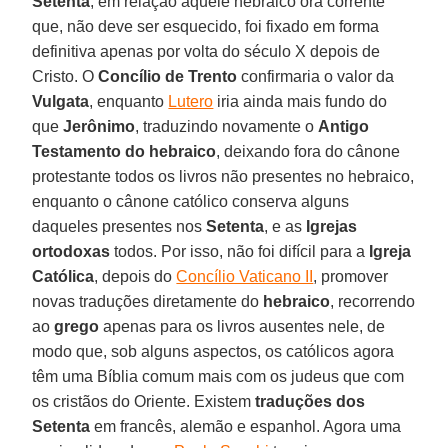
Setenta
, em relação àquele hebraico ora corrente
que, não deve ser esquecido, foi fixado em forma
definitiva apenas por volta do século X depois de
Cristo. O
Concílio de Trento
confirmaria o valor da
Vulgata
, enquanto
Lutero
iria ainda mais fundo do
que
Jerônimo
, traduzindo novamente o
Antigo
Testamento do hebraico
, deixando fora do cânone
protestante todos os livros não presentes no hebraico,
enquanto o cânone católico conserva alguns
daqueles presentes nos
Setenta
, e as
Igrejas
ortodoxas
todos. Por isso, não foi difícil para a
Igreja
Católica
, depois do
Concílio Vaticano II
, promover
novas traduções diretamente do
hebraico
, recorrendo
ao
grego
apenas para os livros ausentes nele, de
modo que, sob alguns aspectos, os católicos agora
têm uma Bíblia comum mais com os judeus que com
os cristãos do Oriente. Existem
traduções dos
Setenta
em francês, alemão e espanhol. Agora uma