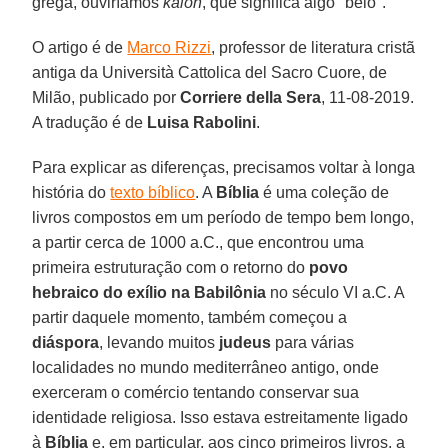
grega, ouviríamos
kalón
, que significa algo "belo".
O artigo é de
Marco Rizzi
, professor de literatura cristã
antiga da Università Cattolica del Sacro Cuore, de
Milão, publicado por
Corriere della Sera
, 11-08-2019.
A tradução é de
Luisa Rabolini
.
Para explicar as diferenças, precisamos voltar à longa
história do
texto bíblico
. A
Bíblia
é uma coleção de
livros compostos em um período de tempo bem longo,
a partir cerca de 1000 a.C., que encontrou uma
primeira estruturação com o retorno do
povo
hebraico do exílio na Babilônia
no século VI a.C. A
partir daquele momento, também começou a
diáspora
, levando muitos
judeus
para várias
localidades no mundo mediterrâneo antigo, onde
exerceram o comércio tentando conservar sua
identidade religiosa. Isso estava estreitamente ligado
à
Bíblia
e, em particular, aos cinco primeiros livros, a