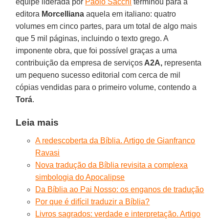
equipe liderada por
Paolo Sacchi
terminou para a
editora
Morcelliana
aquela em italiano: quatro
volumes em cinco partes, para um total de algo mais
que 5 mil páginas, incluindo o texto grego. A
imponente obra, que foi possível graças a uma
contribuição da empresa de serviços
A2A,
representa
um pequeno sucesso editorial com cerca de mil
cópias vendidas para o primeiro volume, contendo a
Torá
.
Leia mais
A redescoberta da Bíblia. Artigo de Gianfranco
Ravasi
Nova tradução da Bíblia revisita a complexa
simbologia do Apocalipse
Da Bíblia ao Pai Nosso: os enganos de tradução
Por que é difícil traduzir a Bíblia?
Livros sagrados: verdade e interpretação. Artigo