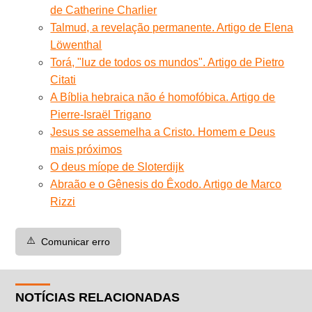
de Catherine Charlier
Talmud, a revelação permanente. Artigo de Elena
Löwenthal
Torá, "luz de todos os mundos". Artigo de Pietro
Citati
A Bíblia hebraica não é homofóbica. Artigo de
Pierre-Israël Trigano
Jesus se assemelha a Cristo. Homem e Deus
mais próximos
O deus míope de Sloterdijk
Abraão e o Gênesis do Êxodo. Artigo de Marco
Rizzi
⚠️
Comunicar erro
NOTÍCIAS RELACIONADAS