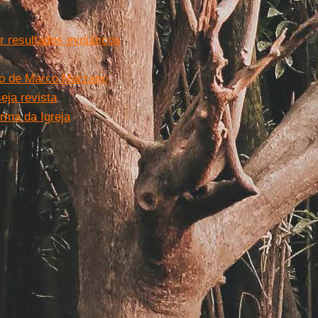
r resultados midiáticos
go de
Marco Marzano
eja revista
rma da Igreja