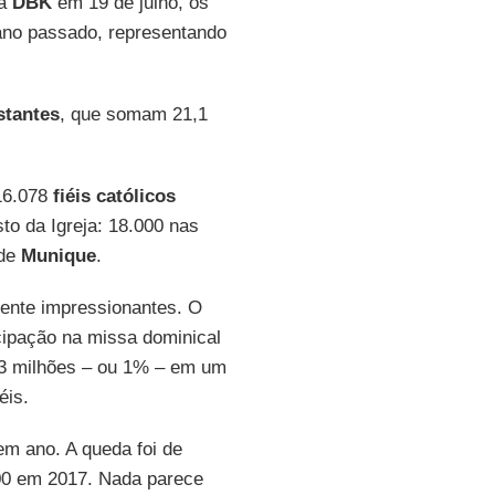
da
DBK
em 19 de julho, os
no passado, representando
stantes
, que somam 21,1
216.078
fiéis católicos
to da Igreja: 18.000 nas
 de
Munique
.
ente impressionantes. O
icipação na missa dominical
6,3 milhões – ou 1% – em um
éis.
em ano. A queda foi de
00 em 2017. Nada parece