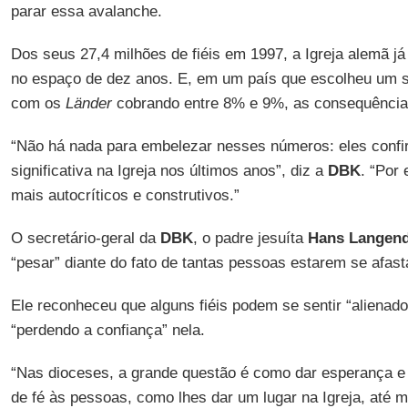
parar essa avalanche.
Dos seus 27,4 milhões de fiéis em 1997, a Igreja alemã j
no espaço de dez anos. E, em um país que escolheu um si
com os
Länder
cobrando entre 8% e 9%, as consequência
“Não há nada para embelezar nesses números: eles conf
significativa na Igreja nos últimos anos”, diz a
DBK
. “Por
mais autocríticos e construtivos.”
O secretário-geral da
DBK
, o padre jesuíta
Hans Langend
“pesar” diante do fato de tantas pessoas estarem se afas
Ele reconheceu que alguns fiéis podem se sentir “alienado
“perdendo a confiança” nela.
“Nas dioceses, a grande questão é como dar esperança e
de fé às pessoas, como lhes dar um lugar na Igreja, até