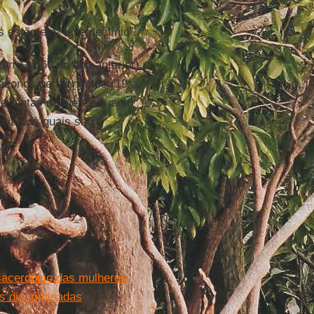
estão em “leve declínio”.
 13.560 no ano anterior),
iáconos permanentes (19 a
se tantas mulheres quanto
oria dos quais são
 sacerdócio das mulheres
s discriminadas