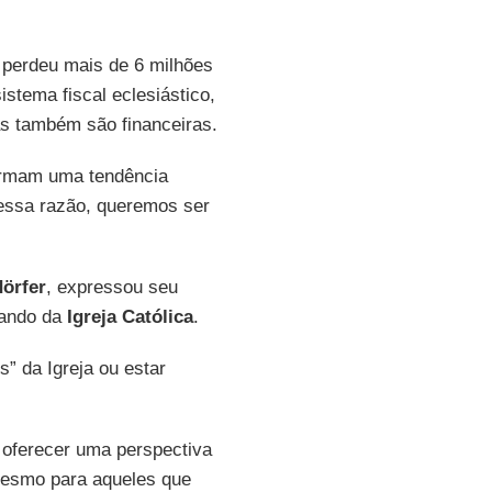
á perdeu mais de 6 milhões
stema fiscal eclesiástico,
s também são financeiras.
irmam uma tendência
 essa razão, queremos ser
örfer
, expressou seu
tando da
Igreja Católica
.
s” da Igreja ou estar
 oferecer uma perspectiva
 mesmo para aqueles que