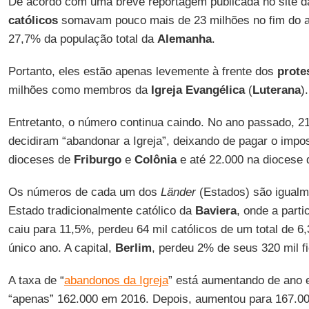
De acordo com uma breve reportagem publicada no site 
católicos
somavam pouco mais de 23 milhões no fim do a
27,7% da população total da
Alemanha
.
Portanto, eles estão apenas levemente à frente dos
prote
milhões como membros da
Igreja Evangélica
(
Luterana
).
Entretanto, o número continua caindo. No ano passado, 
decidiram “abandonar a Igreja”, deixando de pagar o impos
dioceses de
Friburgo
e
Colônia
e até 22.000 na diocese
Os números de cada um dos
Länder
(Estados) são igualm
Estado tradicionalmente católico da
Baviera
, onde a part
caiu para 11,5%, perdeu 64 mil católicos de um total de 
único ano. A capital,
Berlim
, perdeu 2% de seus 320 mil fi
A taxa de “
abandonos da Igreja
” está aumentando de ano 
“apenas” 162.000 em 2016. Depois, aumentou para 167.0