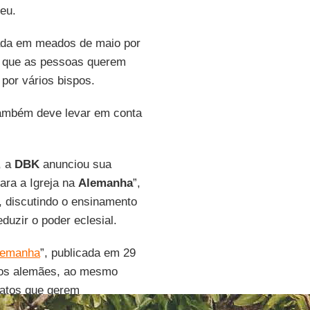
eu.
rada em meados de maio por
m que as pessoas querem
por vários bispos.
também deve levar em conta
, a
DBK
anunciou sua
ara a Igreja na
Alemanha
”,
l, discutindo o ensinamento
duzir o poder eclesial.
Alemanha
”, publicada em 29
icos alemães, ao mesmo
iatos que gerem