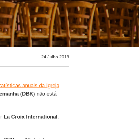
24 Julho 2019
tatísticas anuais da Igreja
lemanha
(
DBK
) não está
or
La Croix International
,