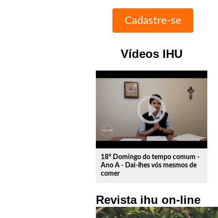
Vídeos IHU
play_circle_outline
18º Domingo do tempo comum -
Ano A - Dai-lhes vós mesmos de
comer
Revista ihu on-line