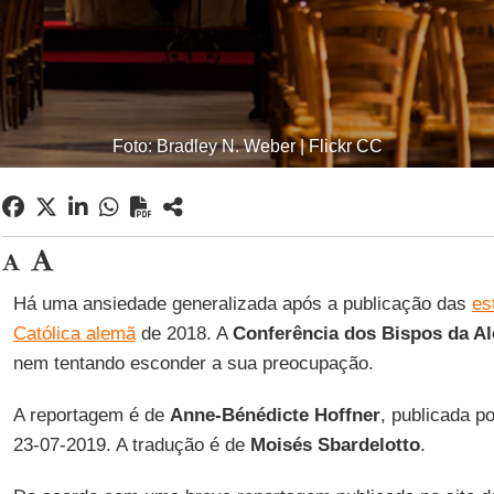
Foto: Bradley N. Weber | Flickr CC
Há uma ansiedade generalizada após a publicação das
es
Católica alemã
de 2018. A
Conferência dos Bispos da A
nem tentando esconder a sua preocupação.
A reportagem é de
Anne-Bénédicte Hoffner
, publicada p
23-07-2019. A tradução é de
Moisés Sbardelotto
.