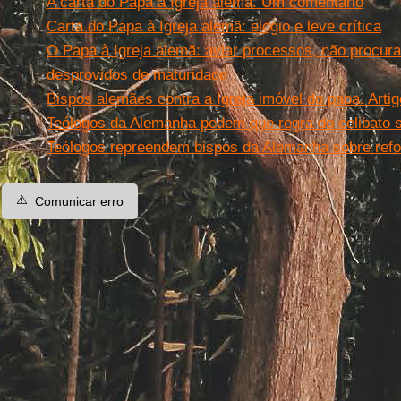
A carta do Papa à Igreja alemã. Um comentário
Carta do Papa à Igreja alemã: elogio e leve crítica
O Papa à Igreja alemã: aviar processos, não procura
desprovidos de maturidade
Bispos alemães contra a Igreja imóvel do papa. Arti
Teólogos da Alemanha pedem que regra do celibato s
Teólogos repreendem bispos da Alemanha sobre refo
⚠️
Comunicar erro