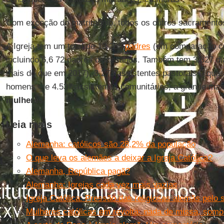
Com exceção do matrimônio, todos os outros sacramentos 
A Igreja tem um total de 13.285
padres
(em comparação com
incluindo 6,6 72 padres diocesanos. Também tem 3.327 d
mais do que em 2017), 3.273 assistentes pastorais – qua
homens – e 4.537 assistentes comunitários, a grande mai
mulheres
.
Leia mais
Alemanha: católicos são 28,2% da população
O que leva os alemães a deixar a Igreja Católica?
Alemanha, República pagã?
Alemanha: Igrejas cada vez mais vazias
Igreja Católica: Pressão das religiosas alemãs pelo
Mulheres católicas em revolta: nada de missa, somo