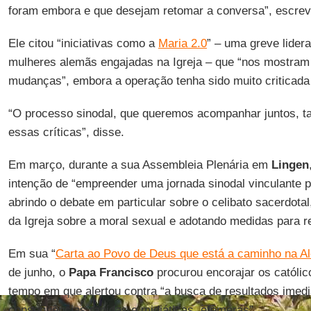
foram embora e que desejam retomar a conversa”, escrev
Ele citou “iniciativas como a
Maria 2.0
” – uma greve lide
mulheres alemãs engajadas na Igreja – que “nos mostra
mudanças”, embora a operação tenha sido muito criticada 
“O processo sinodal, que queremos acompanhar juntos, 
essas críticas”, disse.
Em março, durante a sua Assembleia Plenária em
Lingen
intenção de “empreender uma jornada sinodal vinculante p
abrindo o debate em particular sobre o celibato sacerdota
da Igreja sobre a moral sexual e adotando medidas para re
Em sua “
Carta ao Povo de Deus que está a caminho na 
de junho, o
Papa Francisco
procurou encorajar os catól
tempo em que alertou contra “a busca de resultados imed
consequências rápidas e midiáticas, efêmeras”.