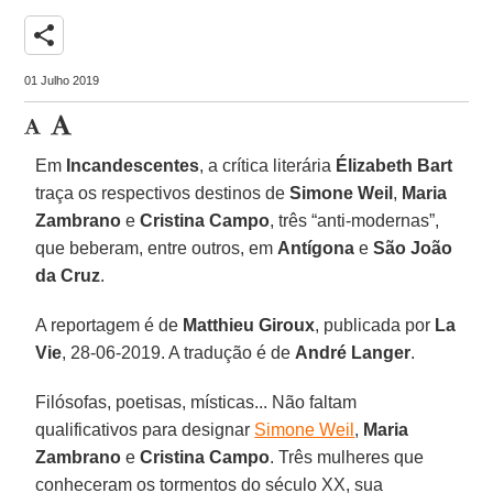
share
01 Julho 2019
Em
Incandescentes
, a crítica literária
Élizabeth Bart
traça os respectivos destinos de
Simone Weil
,
Maria
Zambrano
e
Cristina Campo
, três “anti-modernas”,
que beberam, entre outros, em
Antígona
e
São João
da Cruz
.
A reportagem é de
Matthieu Giroux
, publicada por
La
Vie
, 28-06-2019. A tradução é de
André Langer
.
Filósofas, poetisas, místicas... Não faltam
qualificativos para designar
Simone Weil
,
Maria
Zambrano
e
Cristina Campo
. Três mulheres que
conheceram os tormentos do século XX, sua