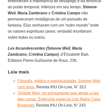
entenderam a importância do desapego e da renúncia
ao poder temporal. Infelizes em seu tempo,
Simone
Weil
,
Maria Zambrano
e
Cristina Campo
não
permaneceram nostálgicas de um passado de
fantasia. Elas sonharam com um “outro mundo” onde
os valores espirituais (amor, verdade) triunfariam
sobre todos os outros.
Les Incandescentes (Simone Weil, Maria
Zambrano, Cristina Campo)
, d’Élisabeth Bart,
Éditions Pierre-Guillaume de Roux, 23€.
Leia mais
Filosofia, mística e espiritualidade. Simone Weil,
cem anos.
Revista IHU On-Line, N° 313
Simone Weil: um pensamento que atinge a raiz
das coisas. Entrevista especial com Maria Clara
Bingemer.
Revista IHU On-Line, N° 243