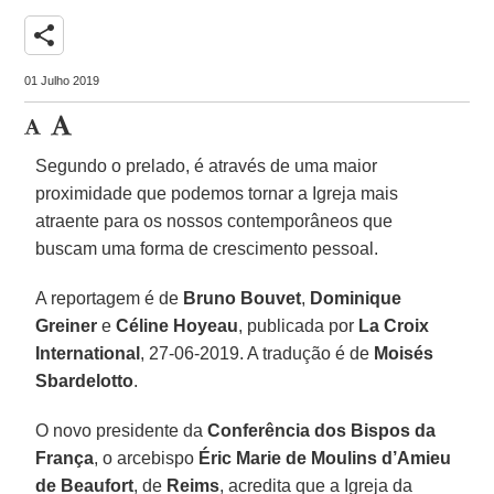
share
01 Julho 2019
Segundo o prelado, é através de uma maior
proximidade que podemos tornar a Igreja mais
atraente para os nossos contemporâneos que
buscam uma forma de crescimento pessoal.
A reportagem é de
Bruno Bouvet
,
Dominique
Greiner
e
Céline Hoyeau
, publicada por
La Croix
International
, 27-06-2019. A tradução é de
Moisés
Sbardelotto
.
O novo presidente da
Conferência dos Bispos da
França
, o arcebispo
Éric Marie de Moulins d’Amieu
de Beaufort
, de
Reims
, acredita que a Igreja da