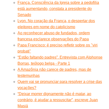
França. Consciência da Igreja sobre a pedofilia
está aumentando, constata a presidente do
Senado
Lyon. No coração da França, o despertar dos
eleitores em nome do catolicismo
Ao reconhecer abuso de fundados, ordem
francesa esclarece observações do Papa
Papa Francisco: é preciso refletir sobre os "viri
probati"
“Estão faltando padres”. Entrevista com Alphonse
Borras, teólogo belga - Parte 1
A Amazônia não carece de padres, mas de
testemunhas
Quem vai se pronunciar para resolver a crise das
vocações?
“Deixar morrer dignamente não é matar, ao
contrário, é ajudar a ressuscitar”, escreve Juan
Masiá