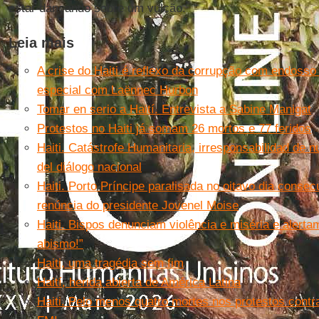
estar dançando sobre um vulcão.
Leia mais
A crise do Haiti é reflexo da corrupção com endosso 
especial com Laënnec Hurbon
Tomar en serio a Haití. Entrevista a Sabine Manigat
Protestos no Haiti já somam 26 mortos e 77 feridos
Haiti. Catástrofe Humanitaria, irresponsabilidad de n
del diálogo nacional
Haiti. Porto Príncipe paralisada no oitavo dia consec
renúncia do presidente Jovenel Moise
Haiti. Bispos denunciam violência e miséria e alerta
abismo!”
Haiti, uma tragédia sem fim
Haití, herida abierta de América Latina
Haiti. Pelo menos quatro mortes nos protestos cont