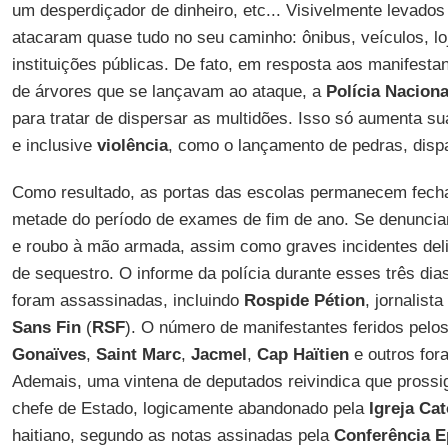
um desperdiçador de dinheiro, etc... Visivelmente levados 
atacaram quase tudo no seu caminho: ônibus, veículos, loj
instituições públicas. De fato, em resposta aos manifest
de árvores que se lançavam ao ataque, a
Polícia Naciona
para tratar de dispersar as multidões. Isso só aumenta s
e inclusive
violência
, como o lançamento de pedras, dispa
Como resultado, as portas das escolas permanecem fech
metade do período de exames de fim de ano. Se denuncia
e roubo à mão armada, assim como graves incidentes deli
de sequestro. O informe da polícia durante esses três di
foram assassinadas, incluindo
Rospide Pétion
, jornalist
Sans Fin
(
RSF
). O número de manifestantes feridos pel
Gonaïves
,
Saint Marc
,
Jacmel
,
Cap Haïtien
e outros for
Ademais, uma vintena de deputados reivindica que prossi
chefe de Estado, logicamente abandonado pela
Igreja Cat
haitiano, segundo as notas assinadas pela
Conferência E