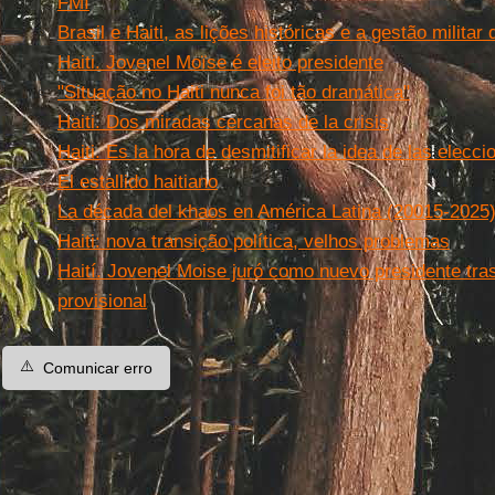
FMI
Brasil e Haiti, as lições históricas e a gestão militar
Haiti. Jovenel Moïse é eleito presidente
"Situação no Haiti nunca foi tão dramática"
Haiti. Dos miradas cercanas de la crisis
Haiti. Es la hora de desmitificar la idea de las elec
El estallido haitiano
La década del khaos en América Latina (20015-2025
Haiti: nova transição política, velhos problemas
Haití. Jovenel Moise juró como nuevo presidente tra
provisional
⚠️
Comunicar erro