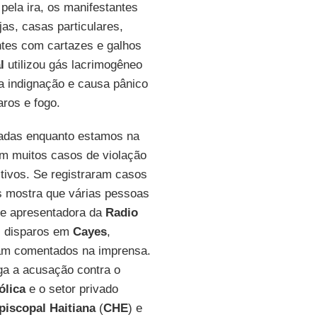
pela ira, os manifestantes
as, casas particulares,
antes com cartazes e galhos
l
utilizou gás lacrimogêneo
ua indignação e causa pânico
ros e fogo.
adas enquanto estamos na
m muitos casos de violação
tivos. Se registraram casos
as mostra que várias pessoas
a e apresentadora da
Radio
os disparos em
Cayes
,
am comentados na imprensa.
ga a acusação contra o
ólica
e o setor privado
piscopal Haitiana
(
CHE
) e