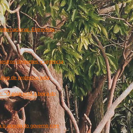
internacional. Entrevista
uestros dirigentes y urgencia
utivo de protestos pela
m: “O país está à beira do
ra o acordo do governo com