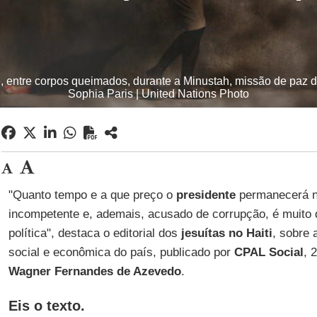
, entre corpos queimados, durante a Minustah, missão de paz d
Sophia Paris | United Nations Photo
"Quanto tempo e a que preço o
presidente
permanecerá n
incompetente e, ademais, acusado de corrupção, é muito di
política", destaca o editorial dos
jesuítas no Haiti
, sobre 
social e econômica do país, publicado por
CPAL Social
, 
Wagner Fernandes de Azevedo
.
Eis o texto.