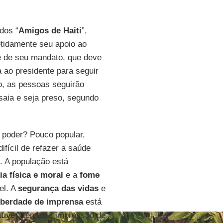
dos “
Amigos de Haiti
”,
etidamente seu apoio ao
e de seu mandato, que deve
 ao presidente para seguir
o, as pessoas seguirão
saia e seja preso, segundo
 poder? Pouco popular,
fícil de refazer a saúde
. A população está
ia física e moral
e a
fome
el. A
segurança das vidas
e
iberdade de imprensa
está
auvet
, temos a impressão de