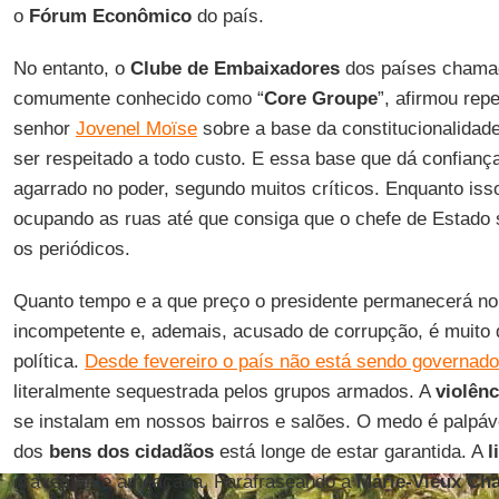
o
Fórum Econômico
do país.
No entanto, o
Clube de Embaixadores
dos países chama
comumente conhecido como “
Core Groupe
”, afirmou rep
senhor
Jovenel Moïse
sobre a base da constitucionalidad
ser respeitado a todo custo. E essa base que dá confiança
agarrado no poder, segundo muitos críticos. Enquanto iss
ocupando as ruas até que consiga que o chefe de Estado 
os periódicos.
Quanto tempo e a que preço o presidente permanecerá no
incompetente e, ademais, acusado de corrupção, é muito di
política.
Desde fevereiro o país não está sendo governado
literalmente sequestrada pelos grupos armados. A
violênc
se instalam em nossos bairros e salões. O medo é palpáv
dos
bens dos cidadãos
está longe de estar garantida. A
l
gravemente ameaçada. Parafraseando a
Marie-Vieux Ch