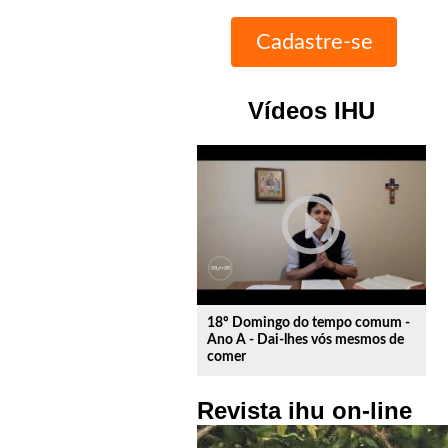
Vídeos IHU
play_circle_outline
18º Domingo do tempo comum -
Ano A - Dai-lhes vós mesmos de
comer
Revista ihu on-line