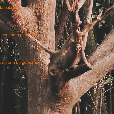
 da pobreza
ciones como panacea
)
s un año de gobierno