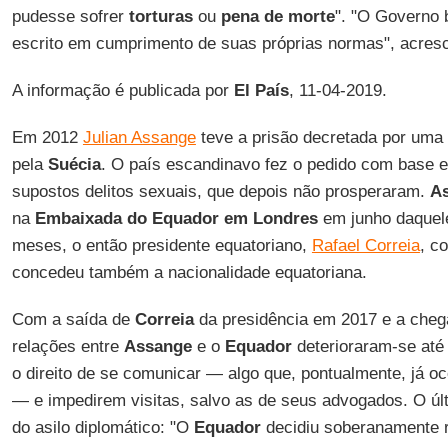
pudesse sofrer
torturas
ou
pena de morte
". "O Governo 
escrito em cumprimento de suas próprias normas", acres
A informação é publicada por
El País
, 11-04-2019.
Em 2012
Julian Assange
teve a prisão decretada por uma
pela
Suécia
. O país escandinavo fez o pedido com base
supostos delitos sexuais, que depois não prosperaram.
A
na
Embaixada do Equador em Londres
em junho daquele
meses, o então presidente equatoriano,
Rafael Correia
, c
concedeu também a nacionalidade equatoriana.
Com a saída de
Correia
da presidência em 2017 e a che
relações entre
Assange
e o
Equador
deterioraram-se até
o direito de se comunicar — algo que, pontualmente, já o
— e impedirem visitas, salvo as de seus advogados. O últi
do asilo diplomático: "O
Equador
decidiu soberanamente re