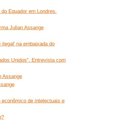
a do Equador em Londres.
firma Julian Assange
 ilegal' na embaixada do
ados Unidos”. Entrevista com
an Assange
ssange
o econômico de intelectuais e
o?