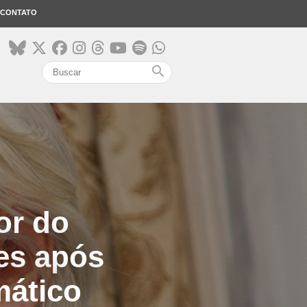
CONTATO
search
or do
es após
mático