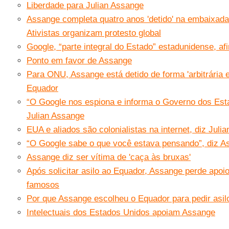
Liberdade para Julian Assange
Assange completa quatro anos 'detido' na embaixad
Ativistas organizam protesto global
Google, “parte integral do Estado” estadunidense, a
Ponto em favor de Assange
Para ONU, Assange está detido de forma 'arbitrária e
Equador
“O Google nos espiona e informa o Governo dos Est
Julian Assange
EUA e aliados são colonialistas na internet, diz Juli
“O Google sabe o que você estava pensando”, diz A
Assange diz ser vítima de 'caça às bruxas'
Após solicitar asilo ao Equador, Assange perde apoi
famosos
Por que Assange escolheu o Equador para pedir asil
Intelectuais dos Estados Unidos apoiam Assange