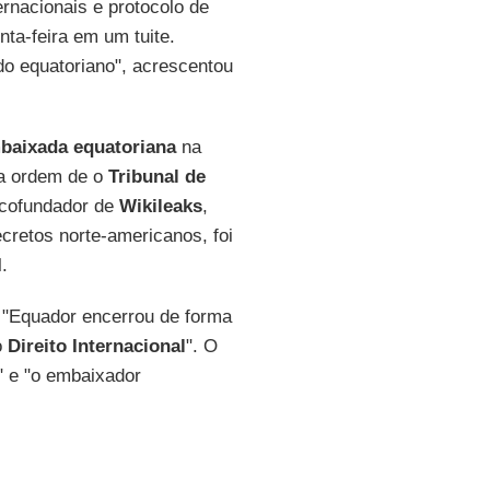
rnacionais e protocolo de
nta-feira em um tuite.
do equatoriano", acrescentou
baixada equatoriana
na
a ordem de o
Tribunal de
 cofundador de
Wikileaks
,
retos norte-americanos, foi
.
e "Equador encerrou de forma
o
Direito Internacional
". O
 e "o embaixador