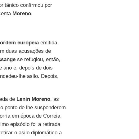
britânico confirmou por
centa
Moreno
.
ordem europeia
emitida
 em duas acusações de
ssange
se refugiou, então,
 ano e, depois de dois
oncedeu-lhe asilo. Depois,
gada de
Lenín Moreno
, as
 o ponto de lhe suspenderem
corria em época de Correia
mo episódio foi a retirada
tirar o asilo diplomático a