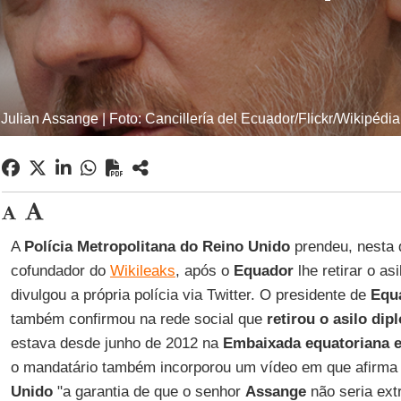
Julian Assange | Foto: Cancillería del Ecuador/Flickr/Wikipédia
A
Polícia Metropolitana do Reino Unido
prendeu, nesta q
cofundador do
Wikileaks
, após o
Equador
lhe retirar o as
divulgou a própria polícia via Twitter. O presidente de
Equ
também confirmou na rede social que
retirou o asilo di
estava desde junho de 2012 na
Embaixada equatoriana 
o mandatário também incorporou um vídeo em que afirma 
Unido
"a garantia de que o senhor
Assange
não seria ext