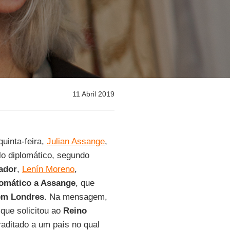
11 Abril 2019
uinta-feira,
Julian Assange
,
ilo diplomático, segundo
ador
,
Lenín Moreno
,
plomático a Assange
, que
em Londres
. Na mensagem,
que solicitou ao
Reino
raditado a um país no qual