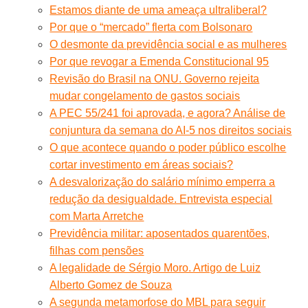
Estamos diante de uma ameaça ultraliberal?
Por que o “mercado” flerta com Bolsonaro
O desmonte da previdência social e as mulheres
Por que revogar a Emenda Constitucional 95
Revisão do Brasil na ONU. Governo rejeita
mudar congelamento de gastos sociais
A PEC 55/241 foi aprovada, e agora? Análise de
conjuntura da semana do AI-5 nos direitos sociais
O que acontece quando o poder público escolhe
cortar investimento em áreas sociais?
A desvalorização do salário mínimo emperra a
redução da desigualdade. Entrevista especial
com Marta Arretche
Previdência militar: aposentados quarentões,
filhas com pensões
A legalidade de Sérgio Moro. Artigo de Luiz
Alberto Gomez de Souza
A segunda metamorfose do MBL para seguir