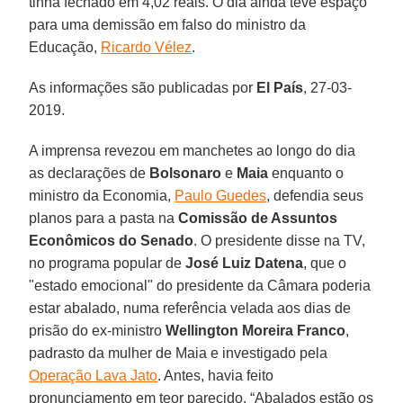
tinha fechado em 4,02 reais. O dia ainda teve espaço
para uma demissão em falso do ministro da
Educação,
Ricardo Vélez
.
As informações são publicadas por
El País
, 27-03-
2019.
A imprensa revezou em manchetes ao longo do dia
as declarações de
Bolsonaro
e
Maia
enquanto o
ministro da Economia,
Paulo Guedes
, defendia seus
planos para a pasta na
Comissão de Assuntos
Econômicos do Senado
. O presidente disse na TV,
no programa popular de
José Luiz Datena
, que o
"estado emocional" do presidente da Câmara poderia
estar abalado, numa referência velada aos dias de
prisão do ex-ministro
Wellington Moreira Franco
,
padrasto da mulher de Maia e investigado pela
Operação Lava Jato
. Antes, havia feito
pronunciamento em teor parecido. “Abalados estão os