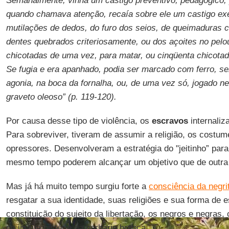
Semanalmente, vinha um castigo preventivo, pedagógico, 
quando chamava atenção, recaía sobre ele um castigo ex
mutilações de dedos, do furo dos seios, de queimaduras c
dentes quebrados criteriosamente, ou dos açoites no pelo
chicotadas de uma vez, para matar, ou cinqüenta chicotada
Se fugia e era apanhado, podia ser marcado com ferro, se
agonia, na boca da fornalha, ou, de uma vez só, jogado n
graveto oleoso” (p. 119-120).
Por causa desse tipo de violência, os
escravos
internaliz
Para sobreviver, tiveram de assumir a religião, os costum
opressores. Desenvolveram a estratégia do "jeitinho” par
mesmo tempo poderem alcançar um objetivo que de outra 
Mas já há muito tempo surgiu forte a
consciência da negri
resgatar a sua identidade, suas religiões e sua forma de 
constituição do sujeito da libertação, os negros e negras,
na iníqua história da barbárie branca.