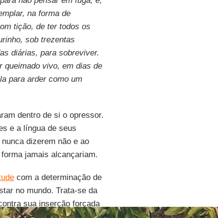
para não pensar em fuga, e,
emplar, na forma de
om tição, de ter todos os
urinho, sob trezentas
s diárias, para sobreviver.
r queimado vivo, em dias de
ela para arder como um
aram dentro de si o opressor.
es e a língua de seus
a nunca dizerem não e ao
forma jamais alcançariam.
tude
com a determinação de
estar no mundo. Trata-se da
 contra sua inserção forçada