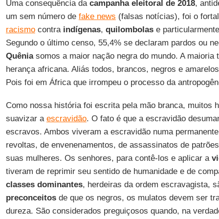
Uma consequência da
campanha eleitoral de 2018
, anti
um sem número de
fake news
(falsas notícias), foi o fort
racismo
contra
indígenas
,
quilombolas
e particularment
Segundo o último censo, 55,4% se declaram pardos ou neg
Quênia
somos a maior nação negra do mundo. A maioria 
herança africana. Aliás todos, brancos, negros e amarelo
Pois foi em África que irrompeu o processo da antropogê
Como nossa história foi escrita pela mão branca, muitos h
suavizar a
escravidão
. O fato é que a escravidão desuma
escravos. Ambos viveram a escravidão numa permanente
revoltas, de envenenamentos, de assassinatos de patrões, 
suas mulheres. Os senhores, para contê-los e aplicar a
v
tiveram de reprimir seu sentido de humanidade e de compa
classes dominantes
, herdeiras da ordem escravagista, s
preconceitos
de que os negros, os mulatos devem ser tra
dureza. São considerados preguiçosos quando, na verdad