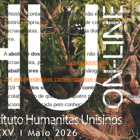
A história contada pela mão negra não é apenas uma histó
história própria, que não se confunde com a história de s
escravocratas, embora esteja ligada dialeticamente a ela.
livre.
A
abolição dos escravos
em 1888 não significou a aboliç
escravocrata, presente na
cultura dominante
que continua
trabalhadores
com uma relação análoga à dos escravos. 
204 empreendedores cometendo esse crime
. Basta ler a 
2019 “
Estudos sobre as formas contemporâneas de tra
a colaboração de quarenta e quatro pesquisadores, cobrin
nacional, organizada pelo conhecido especialista junto c
Figueira
. A impressão final é estarrecedora. Como ainda h
desumanidade de seres humanos escravizando outros s
Leia mais