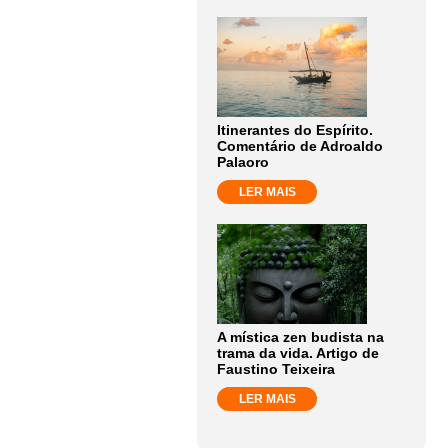
Itinerantes do Espírito.
Comentário de Adroaldo
Palaoro
LER MAIS
A mística zen budista na
trama da vida. Artigo de
Faustino Teixeira
LER MAIS