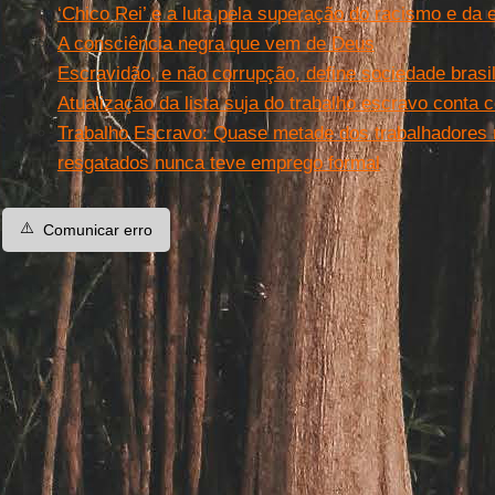
‘Chico Rei’ e a luta pela superação do racismo e da 
A consciência negra que vem de Deus
Escravidão, e não corrupção, define sociedade brasi
Atualização da lista suja do trabalho escravo cont
Trabalho Escravo: Quase metade dos trabalhadores 
resgatados nunca teve emprego formal
⚠️
Comunicar erro