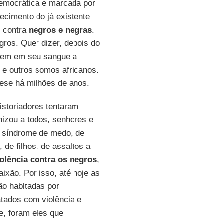
democrática e marcada por
alecimento do já existente
e contra
negros e negras
.
ros. Quer dizer, depois do
tem em seu sangue a
s e outros somos africanos.
nese há milhões de anos.
istoriadores tentaram
nizou a todos, senhores e
 síndrome de medo, de
de filhos, de assaltos a
iolência contra os negros
,
ixão. Por isso, até hoje as
ão habitadas por
tados com violência e
e, foram eles que