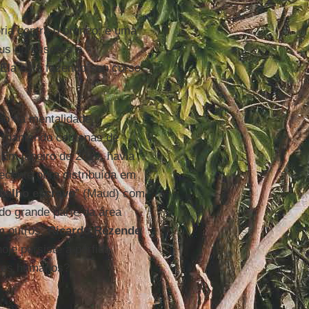
ria contra o branco; é uma
eus opressores e
 Ela está fazendo seu curso
ão da mentalidade
 mantendo centenas de
Em janeiro de 2019, havia
recente obra distribuída em
balho escravo
” (Maud) com
do grande parte da área
om outros,
Ricardo Rezende
oje persiste a pérfida
eres humanos?