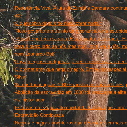
Resistência Viva. A luta de Zumbi e Dandara continu
447
O que sobra depois de não sobrar nada?
'Novo governo é o triunfo da ignorância e da estupide
"A morte pertence à vida. É seu ponto culminante. El
para o outro lado de nós mesmos, invisível a nós, ma
com Leonardo Boff
Gays, negros e indígenas já sentem nas ruas o med
O cromatismo que nega o negro. Entrevista especia
Silva
Somos todos iguais? IBGE mostra as cores da desi
Abolição da escravidão em 1888 foi votada pela elite
diz historiador
Escravismo é o pecado capital da história que alimen
Escravidão Continuada
Negros e negras brasileiros que deveriam ser mais 