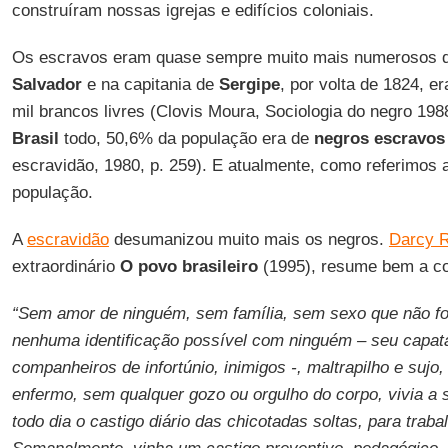
construíram nossas igrejas e edifícios coloniais.
Os escravos eram quase sempre muito mais numerosos 
Salvador
e na capitania de
Sergipe
, por volta de 1824, e
mil brancos livres (Clovis Moura, Sociologia do negro 198
Brasil
todo, 50,6% da população era de
negros escravos
escravidão, 1980, p. 259). E atualmente, como referimos
população.
A
escravidão
desumanizou muito mais os negros.
Darcy R
extraordinário
O povo brasileiro
(1995), resume bem a co
“Sem amor de ninguém, sem família, sem sexo que não f
nenhuma identificação possível com ninguém – seu capat
companheiros de infortúnio, inimigos -, maltrapilho e sujo,
enfermo, sem qualquer gozo ou orgulho do corpo, vivia a s
todo dia o castigo diário das chicotadas soltas, para traba