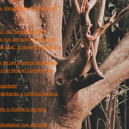
a. Revista IHU On-Line, Nº
z', diz Leonardo Boff
a nos permite dar um salto
s real". Entrevista especial
o de um governo Bolsonaro
l com Mozart Linhares da
gualdade
 evitando a reforma agrária,
ta a violência de hoje
estudados nas escolas