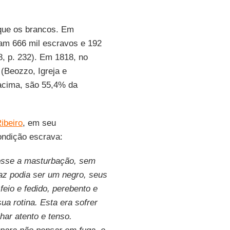
que os brancos. Em
ram 666 mil escravos e 192
8, p. 232). Em 1818, no
(Beozzo, Igreja e
 acima, são 55,4% da
ibeiro
, em seu
ndição escrava:
osse a masturbação, sem
az podia ser um negro, seus
 feio e fedido, perebento e
ua rotina. Esta era sofrer
lhar atento e tenso.