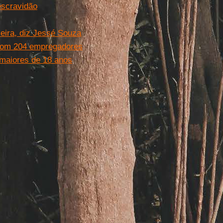
escravidão
leira, diz Jessé Souza
a com 204 empregadores
maiores de 18 anos