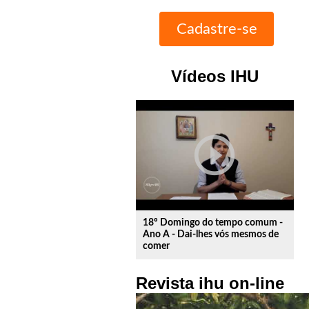
Vídeos IHU
play_circle_outline
18º Domingo do tempo comum -
Ano A - Dai-lhes vós mesmos de
comer
Revista ihu on-line