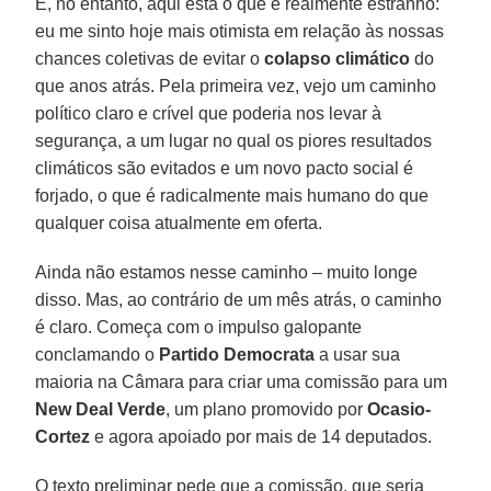
E, no entanto, aqui está o que é realmente estranho:
eu me sinto hoje mais otimista em relação às nossas
chances coletivas de evitar o
colapso climático
do
que anos atrás. Pela primeira vez, vejo um caminho
político claro e crível que poderia nos levar à
segurança, a um lugar no qual os piores resultados
climáticos são evitados e um novo pacto social é
forjado, o que é radicalmente mais humano do que
qualquer coisa atualmente em oferta.
Ainda não estamos nesse caminho – muito longe
disso. Mas, ao contrário de um mês atrás, o caminho
é claro. Começa com o impulso galopante
conclamando o
Partido Democrata
a usar sua
maioria na Câmara para criar uma comissão para um
New Deal Verde
, um plano promovido por
Ocasio-
Cortez
e agora apoiado por mais de 14 deputados.
O texto preliminar pede que a comissão, que seria