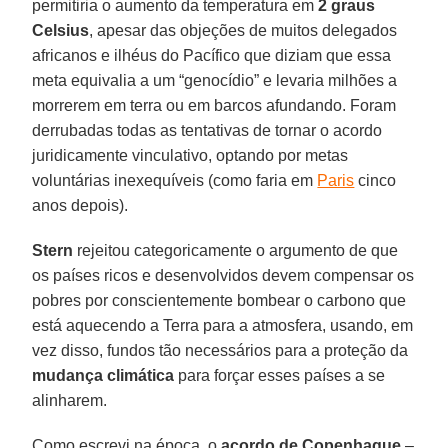
permitiria o aumento da temperatura em
2 graus
Celsius
, apesar das objeções de muitos delegados
africanos e ilhéus do Pacífico que diziam que essa
meta equivalia a um “genocídio” e levaria milhões a
morrerem em terra ou em barcos afundando. Foram
derrubadas todas as tentativas de tornar o acordo
juridicamente vinculativo, optando por metas
voluntárias inexequíveis (como faria em
Paris
cinco
anos depois).
Stern
rejeitou categoricamente o argumento de que
os países ricos e desenvolvidos devem compensar os
pobres por conscientemente bombear o carbono que
está aquecendo a Terra para a atmosfera, usando, em
vez disso, fundos tão necessários para a proteção da
mudança climática
para forçar esses países a se
alinharem.
Como escrevi na época, o
acordo de Copenhague
–