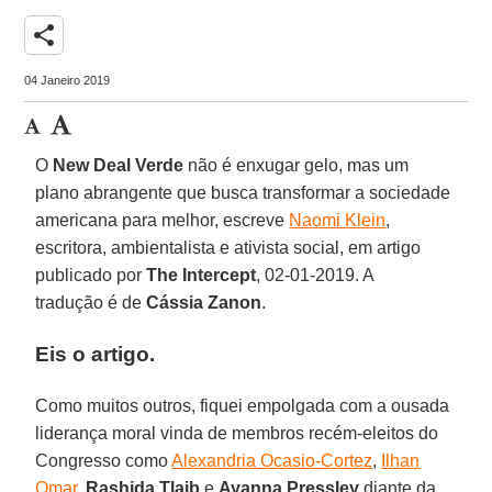
share
04 Janeiro 2019
O
New Deal Verde
não é enxugar gelo, mas um
plano abrangente que busca transformar a sociedade
americana para melhor, escreve
Naomi Klein
,
escritora, ambientalista e ativista social, em artigo
publicado por
The Intercept
, 02-01-2019. A
tradução é de
Cássia Zanon
.
Eis o artigo.
Como muitos outros, fiquei empolgada com a ousada
liderança moral vinda de membros recém-eleitos do
Congresso como
Alexandria Ocasio-Cortez
,
Ilhan
Omar
,
Rashida Tlaib
e
Ayanna Pressley
diante da