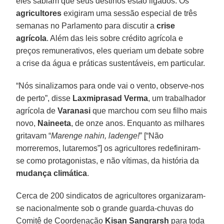
eles sabiam que seus destinos estão ligados. Os
agricultores
exigiram uma sessão especial de três
semanas no Parlamento para discutir a
crise
agrícola
. Além das leis sobre crédito agrícola e
preços remunerativos, eles queriam um debate sobre
a crise da água e práticas sustentáveis, em particular.
“Nós sinalizamos para onde vai o vento, observe-nos
de perto”, disse
Laxmiprasad Verma
, um trabalhador
agrícola de
Varanasi
que marchou com seu filho mais
novo,
Naineeta
, de onze anos. Enquanto as milhares
gritavam “
Marenge nahin, ladenge!
” [“Não
morreremos, lutaremos”] os agricultores redefiniram-
se como protagonistas, e não vítimas, da história da
mudança climática
.
Cerca de 200 sindicatos de agricultores organizaram-
se nacionalmente sob o grande guarda-chuvas do
Comitê de Coordenação
Kisan Sangrarsh
para toda