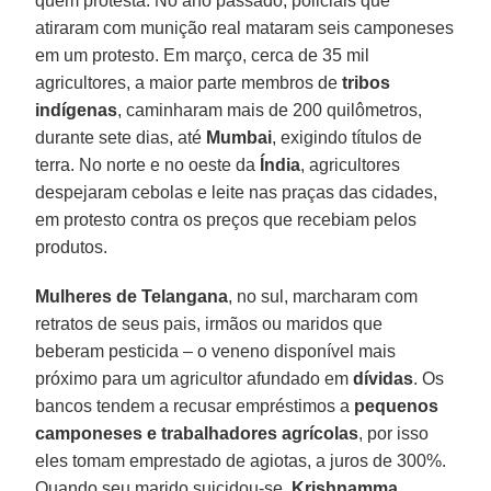
quem protesta. No ano passado, policiais que
atiraram com munição real mataram seis camponeses
em um protesto. Em março, cerca de 35 mil
agricultores, a maior parte membros de
tribos
indígenas
, caminharam mais de 200 quilômetros,
durante sete dias, até
Mumbai
, exigindo títulos de
terra. No norte e no oeste da
Índia
, agricultores
despejaram cebolas e leite nas praças das cidades,
em protesto contra os preços que recebiam pelos
produtos.
Mulheres de Telangana
, no sul, marcharam com
retratos de seus pais, irmãos ou maridos que
beberam pesticida – o veneno disponível mais
próximo para um agricultor afundado em
dívidas
. Os
bancos tendem a recusar empréstimos a
pequenos
camponeses e trabalhadores agrícolas
, por isso
eles tomam emprestado de agiotas, a juros de 300%.
Quando seu marido suicidou-se,
Krishnamma