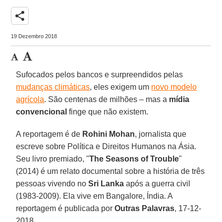
share
19 Dezembro 2018
Sufocados pelos bancos e surpreendidos pelas
mudanças climáticas
, eles exigem um
novo modelo
agrícola
. São centenas de milhões – mas a
mídia
convencional
finge que não existem.
A reportagem é de
Rohini Mohan
, jornalista que
escreve sobre Política e Direitos Humanos na Ásia.
Seu livro premiado, "
The Seasons of Trouble
"
(2014) é um relato documental sobre a história de três
pessoas vivendo no
Sri Lanka
após a guerra civil
(1983-2009). Ela vive em Bangalore, Índia. A
reportagem é publicada por
Outras Palavras
, 17-12-
2018.