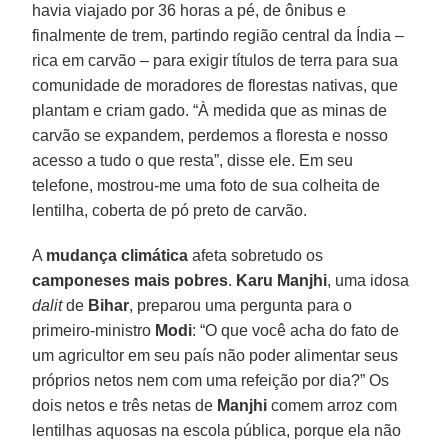
havia viajado por 36 horas a pé, de ônibus e
finalmente de trem, partindo região central da Índia –
rica em carvão – para exigir títulos de terra para sua
comunidade de moradores de florestas nativas, que
plantam e criam gado. “À medida que as minas de
carvão se expandem, perdemos a floresta e nosso
acesso a tudo o que resta”, disse ele. Em seu
telefone, mostrou-me uma foto de sua colheita de
lentilha, coberta de pó preto de carvão.
A
mudança climática
afeta sobretudo os
camponeses mais pobres
.
Karu Manjhi
, uma idosa
dalit
de
Bihar
, preparou uma pergunta para o
primeiro-ministro
Modi
: “O que você acha do fato de
um agricultor em seu país não poder alimentar seus
próprios netos nem com uma refeição por dia?” Os
dois netos e três netas de
Manjhi
comem arroz com
lentilhas aquosas na escola pública, porque ela não