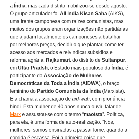
a
Índia
, mas cada distrito mobilizou-se desde agosto.
O grupo articulador foi
All India Kisan Saha
(AIKS),
uma frente camponesa com raízes comunistas, mas
muitos dos grupos eram organizações não partidárias
que ajudam localmente os camponeses a batalhar
por melhores preços, decidir o que plantar, como ter
acesso aos mercados e reivindicar subsídios e
reforma agrária.
Rajkumari
, do distrito de
Sultanpur
,
em
Uttar Pradsh
, o Estado mais populoso da
Índia
, é
participante da
Associação de Mulheres
Democráticas da Toda a Índia
(
AIDWA
), o braço
feminino do
Partido Comunista da Índia
(Marxista).
Ela chama a associação de
aid-wah
, com pronúncia
hindi. Esta mulher de 40 anos nunca ouviu falar de
Marx
e assustou-se com o termo “
maoísta
”. Política,
para ela, é uma forma de auto-realização. “Nós,
mulheres, somos ensinadas a passar fome, quando a
comida é escassa. Foi a primeira coisa que