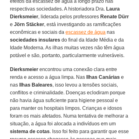
efeitos da escassez de água a longo prazo nas
respectivas sociedades. A historiadora Dra.
Laura
Dierksmeier
, liderada pelos professores
Renate Dürr
e
Jörn Stäcker
, está investigando as ramificações
econômicas e sociais da
escassez de água
nas
sociedades insulares
do final da Idade Média e da
Idade Moderna. As ilhas muitas vezes não têm água
potável e são, portanto, particularmente vulneráveis.
Dierksmeier
encontrou uma conexão clara entre
renda e acesso a água limpa. Nas
Ilhas Canárias
e
nas
Ilhas Baleares
, isso levou a tensões sociais,
conflitos e criminalidade. Doenças eclodiram porque
não havia água suficiente para higiene pessoal e
para manter os hospitais limpos. Crianças e idosos
foram os mais afetados. Numa tentativa de melhorar a
situação, a água foi alocada a indivíduos em um
sistema de cotas
. Isso foi feito para garantir que esse