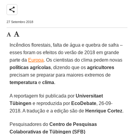
share
27 Setembro 2018
Incêndios florestais, falta de água e quebra de safra –
esses foram os efeitos do verão de 2018 em grande
parte da
Europa
. Os cientistas do clima pedem novas
políticas agrícolas
, dizendo que os
agricultores
precisam se preparar para maiores extremos de
temperatura
e
clima
.
A reportagem foi publicada por
Universitaet
Tübingen
e reproduzida por
EcoDebate
, 26-09-
2018. A tradução e a edição são de
Henrique Cortez
.
Pesquisadores do
Centro de Pesquisas
Colaborativas de Tübingen (SFB)