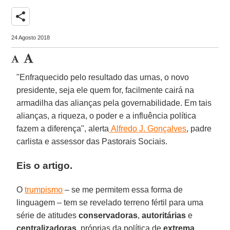
share
24 Agosto 2018
"Enfraquecido pelo resultado das urnas, o novo
presidente, seja ele quem for, facilmente cairá na
armadilha das alianças pela governabilidade. Em tais
alianças, a riqueza, o poder e a influência política
fazem a diferença", alerta
Alfredo J. Gonçalves
, padre
carlista e assessor das Pastorais Sociais.
Eis o artigo.
O
trumpismo
– se me permitem essa forma de
linguagem – tem se revelado terreno fértil para uma
série de atitudes
conservadoras
,
autoritárias
e
centralizadoras
, próprias da política de
extrema