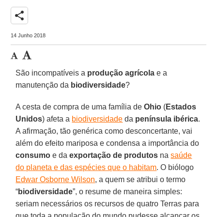
share
14 Junho 2018
São incompatíveis a
produção agrícola
e a
manutenção da
biodiversidade
?
A cesta de compra de uma família de
Ohio
(
Estados
Unidos
) afeta a
biodiversidade
da
península ibérica
.
A afirmação, tão genérica como desconcertante, vai
além do efeito mariposa e condensa a importância do
consumo
e da
exportação de produtos
na
saúde
do planeta e das espécies que o habitam
. O biólogo
Edwar Osborne Wilson
, a quem se atribui o termo
“
biodiversidade
”, o resume de maneira simples:
seriam necessários os recursos de quatro Terras para
que toda a população do mundo pudesse alcançar os