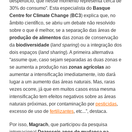
desperdício, que nesse momento representa cerca de
30% do consumo”. Esta especialista do
Basque
Centre for Climate Change
(
BC3
) explica que, no
âmbito científico, se abriu um debate não resolvido
sobre o que é melhor, se a separação das áreas de
produção de alimentos
das zonas de conservação
da
biodiversidade
(
land sparing
) ou a integração dos
dois espaços (
land sharing
). A primeira alternativa
“assume que, caso sejam separadas as duas zonas e
se aumenta a produção nas
zonas agrícolas
ao
aumentar a intensificação imediatamente, isto dará
lugar a um aumento das áreas naturais. Mas, raras
vezes ocorre, já que em muitos casos essa mesma
intensificação tem efeitos negativos sobre as áreas
naturais próximas, por contaminação por
pesticidas
,
excesso de uso de
fertilizantes
, etc...”, destaca.
Por isso,
Magrach
, que participou da pesquisa
internacional
Dezesseis anos de mudança na