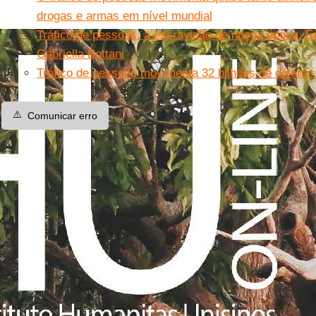
drogas e armas em nível mundial
Tráfico de pessoas, a escravidão de nossa época. E
Gabriella Bottani
Tráfico de pessoas movimenta 32 bilhões de dólares
⚠️
Comunicar erro