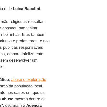
ão é de
Luisa Rabolini
.
irmãs religiosas ressaltam
e conseguiram visitar
ribeirinhas. Elas também
 alunos e professores, e nos
es públicas responsáveis
ens, embora infelizmente
, sem desenvolver um
os.
áfico
,
abuso e exploração
smo da população local.
mente nos casos em que as
m
abuso
mesmo dentro de
ar", declaram à
Agência