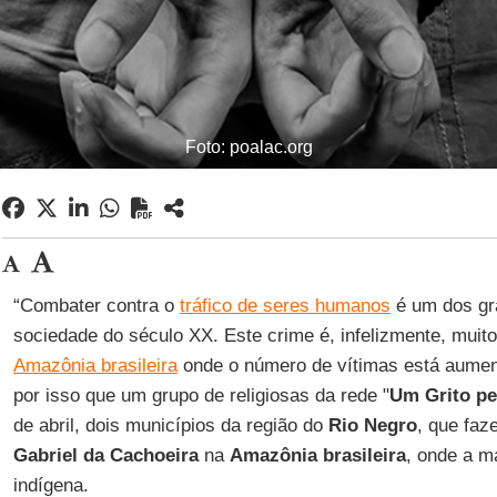
Foto: poalac.org
“Combater contra o
tráfico de seres humanos
é um dos gr
sociedade do século XX. Este crime é, infelizmente, mui
Amazônia brasileira
onde o número de vítimas está aumen
por isso que um grupo de religiosas da rede "
Um Grito pe
de abril, dois municípios da região do
Rio Negro
, que faz
Gabriel da Cachoeira
na
Amazônia brasileira
, onde a m
indígena.