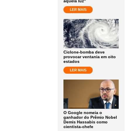
aquela luz"
LER MAIS
Ciclone-bomba deve
provocar ventania em oito
estados
LER MAIS
O Google nomeia o
ganhador do Prêmio Nobel
Demis Hassabis como
cientista-chefe