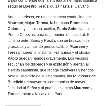
ahora comprende que la entrega al hermano significa
seguir al Maestro, Jesús, quizá hasta el Calvario.
Aquel atardecer, en una camioneta conducida por
Maureen
, viajan
Teresa
, la hermana
Francisca
Colome
r y el obispo auxiliar,
Pablo Schmitz
, hacia
Puerto Cabezas, para una reunión de pastoral. En el
camino entre Siuna y Rosita, son emboscados con
granadas y armas de grueso calibre.
Maureen
y
Teresa
mueren al instante.
Francisca
y el obispo
Pablo
quedan heridos gravemente. Los vecinos
escuchan los disparos y la explosión y alertan al
ejército sandinista, que recoge cadáveres y heridos.
Ante el sacrificio de sus hermanas, las
religiosas de
Bluefields
renuevan su compromiso de mayor
fidelidad al Señor y al pueblo, mientras
Maureen
y
Teresa
entran a la casa del Padre.