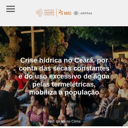
Crise hídrica no Ceará, por
conta das secas constantes
e do uso excessivo de água
pelas termelétricas,
mobiliza a população
Foto: Ceará no Clima