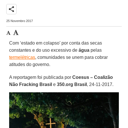
share
25 Novembro 2017
Com ‘estado em colapso’ por conta das secas
constantes e do uso excessivo de
água
pelas
termelétricas
, comunidades se unem para cobrar
atitudes do governo.
A reportagem foi publicada por
Coesus – Coalizão
Não Fracking Brasil
e
350.org Brasil
, 24-11-2017.