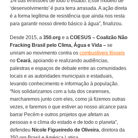
1/4 das emissões de todo o estado. Esse modelo de
‘desenvolvimento’ é pura terra arrasada. A ação direta
é a forma legítima de resistência que ainda nos resta
para garantir nosso direito básico à água”, finalizou.
Desde 2015, a
350.org
e a
COESUS – Coalizão Não
Fracking Brasil pelo Clima, Água e Vida –
se
uniram ao movimento contra os
combustíveis fósseis
no
Ceará
, apoiando e realizando audiências,
palestras e espaços de debate entre as comunidades
locais e as autoridades municipais e estaduais,
levando conhecimento e informação à população.
“Nos solidarizamos com a luta dos cearenses,
marcharemos junto com eles, como já fizemos outras
vezes, e faremos o que estiver ao nosso alcance para
barrar Pecém e outros projetos que afetam as
pessoas e o clima do estado e de todo o planeta”,
defendeu
Nicole Figueiredo de Oliveira
, diretora da
350.org Brasil e América Latina.