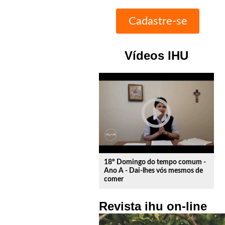
Vídeos IHU
play_circle_outline
18º Domingo do tempo comum -
Ano A - Dai-lhes vós mesmos de
comer
Revista ihu on-line