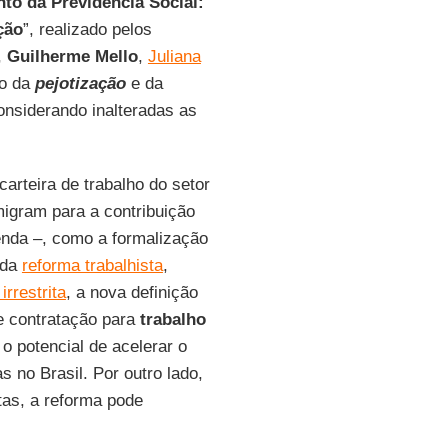
to da Previdência Social:
ção
”, realizado pelos
,
Guilherme Mello
,
Juliana
to da
pejotização
e da
onsiderando inalteradas as
teira de trabalho do setor
igram para a contribuição
enda –, como a formalização
 da
reforma trabalhista
,
irrestrita
, a nova definição
de contratação para
trabalho
 o potencial de acelerar o
s no Brasil. Por outro lado,
stas, a reforma pode