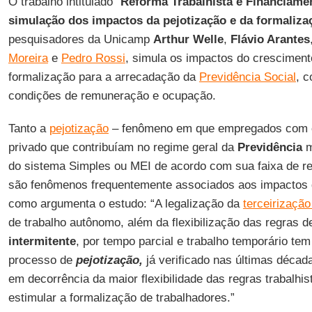
O trabalho intitulado “
Reforma Trabalhista e Financiamen
simulação dos impactos da pejotização e da formaliza
pesquisadores da Unicamp
Arthur Welle
,
Flávio Arantes
Moreira
e
Pedro Rossi
, simula os impactos do crescimen
formalização para a arrecadação da
Previdência Social
, c
condições de remuneração e ocupação.
Tanto a
pejotização
– fenômeno em que empregados com car
privado que contribuíam no regime geral da
Previdência
m
do sistema Simples ou MEI de acordo com sua faixa de r
são fenômenos frequentemente associados aos impactos
como argumenta o estudo: “A legalização da
terceirização 
de trabalho autônomo, além da flexibilização das regras 
intermitente
, por tempo parcial e trabalho temporário tem
processo de
pejotização,
já verificado nas últimas década
em decorrência da maior flexibilidade das regras trabalhi
estimular a formalização de trabalhadores.”