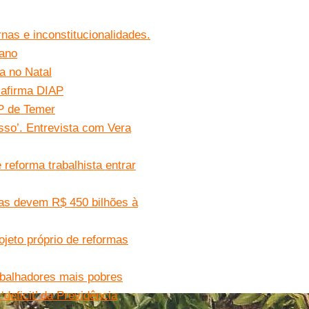
nas e inconstitucionalidades.
iano
a no Natal
 afirma DIAP
P de Temer
esso’. Entrevista com Vera
reforma trabalhista entrar
adas devem R$ 450 bilhões à
jeto próprio de reformas
abalhadores mais pobres
deficit’ da Previdência