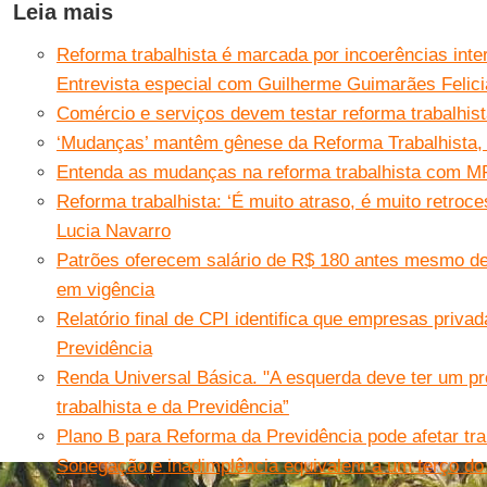
Leia mais
Reforma trabalhista é marcada por incoerências inter
Entrevista especial com Guilherme Guimarães Felic
Comércio e serviços devem testar reforma trabalhist
‘Mudanças’ mantêm gênese da Reforma Trabalhista,
Entenda as mudanças na reforma trabalhista com M
Reforma trabalhista: ‘É muito atraso, é muito retroc
Lucia Navarro
Patrões oferecem salário de R$ 180 antes mesmo de 
em vigência
Relatório final de CPI identifica que empresas priv
Previdência
Renda Universal Básica. "A esquerda deve ter um pro
trabalhista e da Previdência”
Plano B para Reforma da Previdência pode afetar tr
Sonegação e inadimplência equivalem a um terço do ‘