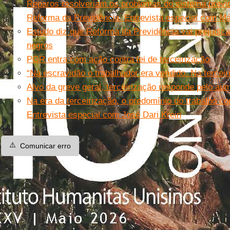
Reparos resolveriam os problemas do sistema previd
Reforma da Previdência. Entrevista especial com M
Estudo diz que Reforma da Previdência vai prejudic
negros
PGR entra com ação contra lei de terceirização
“Na escravidão o trabalhador era vendido. Na terceir
Alvo da greve geral, terceirização responde pelo au
Na era da terceirização, o predomínio do trabalho co
Entrevista especial com José Dari Krein
⚠️
Comunicar erro