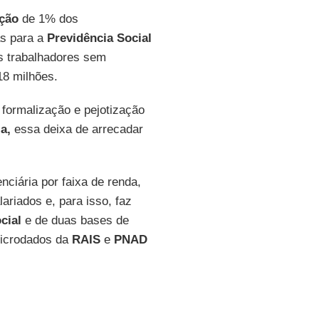
ação
de 1% dos
as para a
Previdência Social
s trabalhadores sem
8 milhões.
formalização e pejotização
a,
essa deixa de arrecadar
nciária por faixa de renda,
ariados e, para isso, faz
cial
e de duas bases de
microdados da
RAIS
e
PNAD