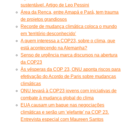
sustentável. Artigo de Leo Pessini
Área da Renca, entre Amapá e Pará, tem trauma
de projetos grandiosos
Recorde de mudança climática coloca o mundo
em 'território desconhecido'
A quem interessa a COP23, sobre o clima, que
está acontecendo na Alemanha?
Senso de urgência marca discursos na abertura
da COP23
Às vésperas da COP 23, ONU aponta riscos para
efetivação do Acordo de Paris sobre mudanças
climáticas
ONU levará à COP23 jovens com iniciativas de
combate à mudança global do clima
EUA causam um baque nas negociações
climáticas e serão um ‘elefante’ na COP 23.
Entrevista especial com Maureen Santos