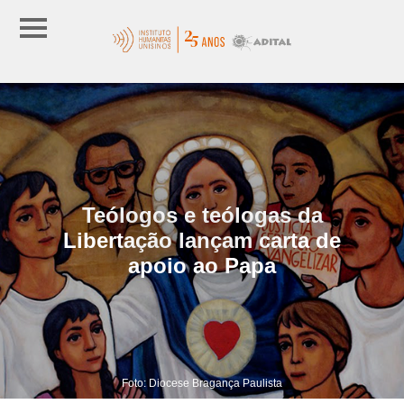
Teólogos e teólogas da
Libertação lançam carta de
apoio ao Papa
Foto: Diocese Bragança Paulista