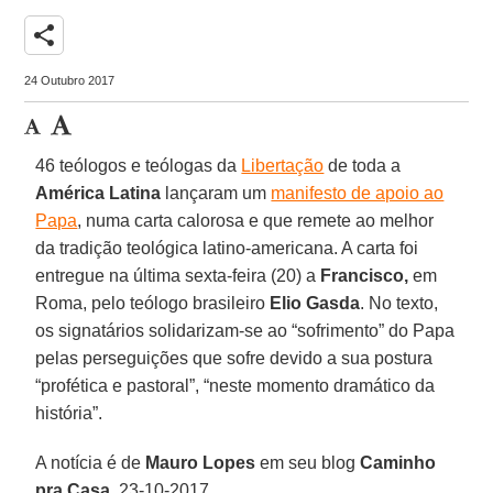
share
24 Outubro 2017
46 teólogos e teólogas da
Libertação
de toda a
América Latina
lançaram um
manifesto de apoio ao
Papa
, numa carta calorosa e que remete ao melhor
da tradição teológica latino-americana. A carta foi
entregue na última sexta-feira (20) a
Francisco,
em
Roma, pelo teólogo brasileiro
Elio Gasda
. No texto,
os signatários solidarizam-se ao “sofrimento” do Papa
pelas perseguições que sofre devido a sua postura
“profética e pastoral”, “neste momento dramático da
história”.
A notícia é de
Mauro Lopes
em seu blog
Caminho
pra Casa
, 23-10-2017.