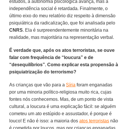
estudos, a autonomia psicológica avança, mas a
independência social é retardada. Finalmente, o
último eixo do meu relatório diz respeito à dimensão
psiquiátrica da radicalização, que foi analisada pelo
CNRS
. Ela é surpreendentemente minoritária na
realidade, mas majoritária na representação verbal.
É verdade que, após os atos terroristas, se ouve
falar com frequência de “loucura” e de
“desequilíbrios”. Como explicar esta propensão à
psiquiatrização do terrorismo?
As crianças que vão para a
Síria
foram enganadas
por uma minoria político-religiosa muito rica, cujas
fontes nós conhecemos. Mas, de um ponto de vista
cultural, a loucura é uma explicação fácil: se alguém
cometeu um ato estúpido e assustador, é porque é
louco! E não é isso: a maioria dos
atos terroristas
não
é cometida por loucos, mas por crianças enganadas