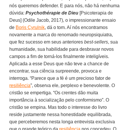
nós queremos defender. E para nós, não há nenhuma
dúvida:
Psychothérapie de Dieu
[Psicoterapia de
Deus] (Odile Jacob, 2017), o impressionante ensaio
de
Boris Cyrulnik
, dá o tom. Aí nós encontramos
novamente a marca do renomado neuropsiquiatra,
que fez sucesso em seus anteriores
best-sellers
, sua
humanidade, sua habilidade para desbravar novos
campos a fim de torná-los finalmente inteligíveis.
Aplicada a esse Deus que não teve a chance de
encontrar, sua ciência surpreende, provoca e
interroga. “Parece que a fé é um precioso fator de
resiliência
”, observa ele, perplexo e benevolente. O
cristão se empertiga. “Os crentes dão muita
importância à socialização pelo conformismo”. O
cristão se empina. Mas todo o interesse do livro
reside justamente nessa honestidade equilibrada,
que perceberemos nesta longa entrevista exclusiva
que o grande teórico da
resiliência
nos concedeu. O