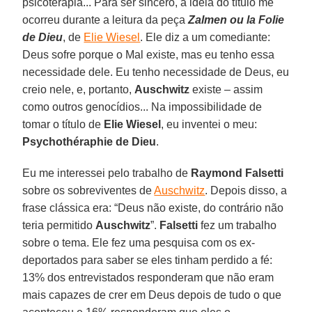
psicoterapia... Para ser sincero, a ideia do título me
ocorreu durante a leitura da peça
Zalmen ou la Folie
de Dieu
, de
Elie Wiesel
. Ele diz a um comediante:
Deus sofre porque o Mal existe, mas eu tenho essa
necessidade dele. Eu tenho necessidade de Deus, eu
creio nele, e, portanto,
Auschwitz
existe – assim
como outros genocídios... Na impossibilidade de
tomar o título de
Elie Wiesel
, eu inventei o meu:
Psychothéraphie de Dieu
.
Eu me interessei pelo trabalho de
Raymond Falsetti
sobre os sobreviventes de
Auschwitz
. Depois disso, a
frase clássica era: “Deus não existe, do contrário não
teria permitido
Auschwitz
”.
Falsetti
fez um trabalho
sobre o tema. Ele fez uma pesquisa com os ex-
deportados para saber se eles tinham perdido a fé:
13% dos entrevistados responderam que não eram
mais capazes de crer em Deus depois de tudo o que