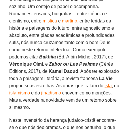
sozinho. Um cortejo de papel o acompanha.
Romances, ensaios, biografias... entre ciência e
cientismo, entre
mística
e
martírio
, entre feridas da
história e paisagens do futuro, entre agnosticismo e
absoluto, entre piadas acadêmicas e profundidades
sutis, nós nunca cruzamos tanto com o bom Deus
como neste retorno intelectual. Como exempolo
podemos citar
Bakhita
(Éd. Albin Michel, 2017), de
Véronique Olmi
, e
Zabor ou Les Psalmes
(Cérès
Éditions, 2017), de
Kamel Daoud
. Após ter explorado
toda a paisagem literária, a revista francesa
La Vie
propõe suas escolhas. As obras que tratam do
islã
, do
islamismo
e do
jihadismo
chovem como monções.
Mas a verdadeira novidade vem de um retorno sobre
si mesmo.
Neste inventário da herança judaico-cristã encontra-
se o que nós deploramos, o que nos perturba, o que