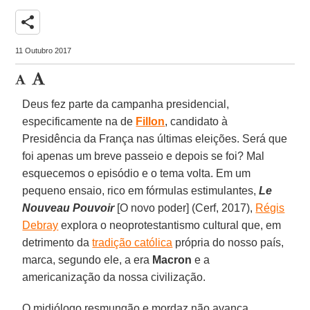
share
11 Outubro 2017
Deus fez parte da campanha presidencial,
especificamente na de
Fillon
, candidato à
Presidência da França nas últimas eleições. Será que
foi apenas um breve passeio e depois se foi? Mal
esquecemos o episódio e o tema volta. Em um
pequeno ensaio, rico em fórmulas estimulantes,
Le
Nouveau Pouv
oir
[O novo poder] (Cerf, 2017),
Régis
Debray
explora o neoprotestantismo cultural que, em
detrimento da
tradição católica
própria do nosso país,
marca, segundo ele, a era
Macron
e a
americanização da nossa civilização.
O midiólogo resmungão e mordaz não avança