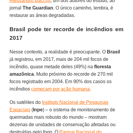
Alessandro Baccini
, um dos autores do estudo, ao
jornal
The Guardian
. O único caminho, lembra, é
restaurar as áreas degradadas.
Brasil pode ter recorde de incêndios em
2017
Nesse contexto, a realidade é preocupante. O
Brasil
já registrou, em 2017, mais de 204 mil focos de
incêndio, quase metade deles (49%) na
floresta
amazônica
. Muito próximo do recorde de 270 mil
focos registrado em 2004. Em 90% dos casos os
incêndios
começam por ação humana
.
Os satélites do
Instituto Nacional de Pesquisas
Espaciais
(
Inpe
) – o sistema de monitoramento de
queimadas mais robusto do mundo – mostram
dezenas de unidades de conservação afetadas ou
destruídas pelo fogo. O
Parque Nacional do