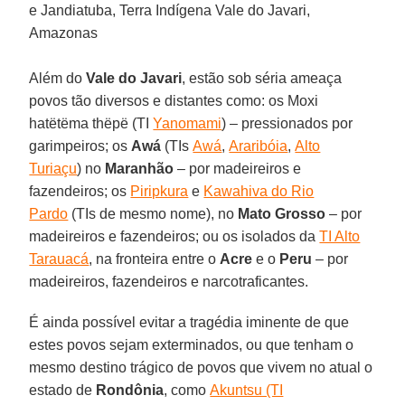
e Jandiatuba, Terra Indígena Vale do Javari,
Amazonas
Além do
Vale do Javari
, estão sob séria ameaça
povos tão diversos e distantes como: os Moxi
hatëtëma thëpë (TI
Yanomami
) – pressionados por
garimpeiros; os
Awá
(TIs
Awá
,
Araribóia
,
Alto
Turiaçu
) no
Maranhão
– por madeireiros e
fazendeiros; os
Piripkura
e
Kawahiva do Rio
Pardo
(TIs de mesmo nome), no
Mato Grosso
– por
madeireiros e fazendeiros; ou os isolados da
TI Alto
Tarauacá
, na fronteira entre o
Acre
e o
Peru
– por
madeireiros, fazendeiros e narcotraficantes.
É ainda possível evitar a tragédia iminente de que
estes povos sejam exterminados, ou que tenham o
mesmo destino trágico de povos que vivem no atual o
estado de
Rondônia
, como
Akuntsu (TI