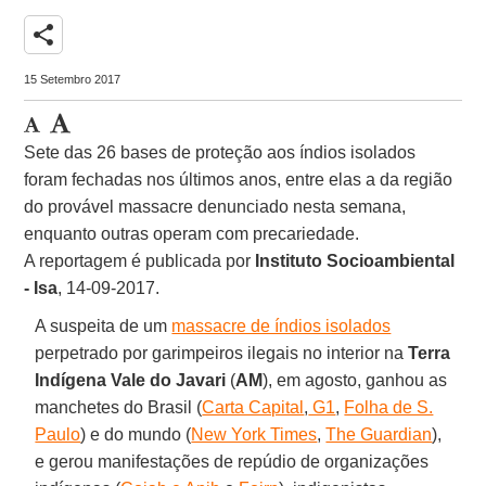
share
15 Setembro 2017
Sete das 26 bases de proteção aos índios isolados
foram fechadas nos últimos anos, entre elas a da região
do provável massacre denunciado nesta semana,
enquanto outras operam com precariedade.
A reportagem é publicada por
Instituto Socioambiental
- Isa
, 14-09-2017.
A suspeita de um
massacre de índios isolados
perpetrado por garimpeiros ilegais no interior na
Terra
Indígena Vale do Javari
(
AM
), em agosto, ganhou as
manchetes do Brasil (
Carta Capital
,
G1
,
Folha de S.
Paulo
) e do mundo (
New York Times
,
The Guardian
),
e gerou manifestações de repúdio de organizações