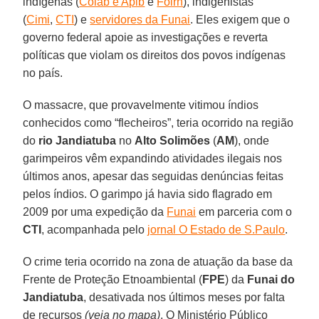
indígenas (
Coiab e Apib
e
Foirn
), indigenistas
(
Cimi
,
CTI
) e
servidores da Funai
. Eles exigem que o
governo federal apoie as investigações e reverta
políticas que violam os direitos dos povos indígenas
no país.
O massacre, que provavelmente vitimou índios
conhecidos como “flecheiros”, teria ocorrido na região
do
rio Jandiatuba
no
Alto Solimões
(
AM
), onde
garimpeiros vêm expandindo atividades ilegais nos
últimos anos, apesar das seguidas denúncias feitas
pelos índios. O garimpo já havia sido flagrado em
2009 por uma expedição da
Funai
em parceria com o
CTI
, acompanhada pelo
jornal O Estado de S.Paulo
.
O crime teria ocorrido na zona de atuação da base da
Frente de Proteção Etnoambiental (
FPE
) da
Funai do
Jandiatuba
, desativada nos últimos meses por falta
de recursos
(veja no mapa)
. O Ministério Público