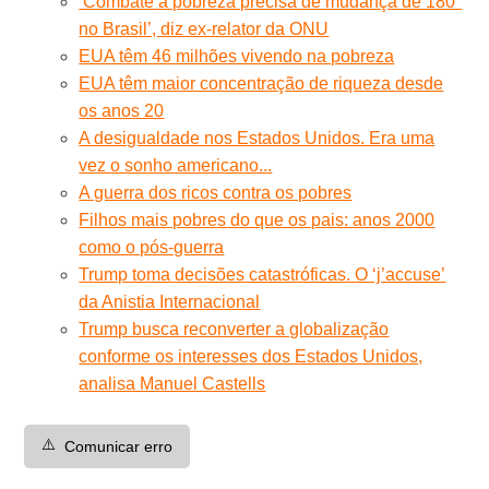
‘Combate à pobreza precisa de mudança de 180°
no Brasil’, diz ex-relator da ONU
EUA têm 46 milhões vivendo na pobreza
EUA têm maior concentração de riqueza desde
os anos 20
A desigualdade nos Estados Unidos. Era uma
vez o sonho americano...
A guerra dos ricos contra os pobres
Filhos mais pobres do que os pais: anos 2000
como o pós-guerra
Trump toma decisões catastróficas. O ‘j’accuse’
da Anistia Internacional
Trump busca reconverter a globalização
conforme os interesses dos Estados Unidos,
analisa Manuel Castells
⚠️
Comunicar erro