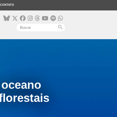
CONTATO
search
o oceano
lorestais