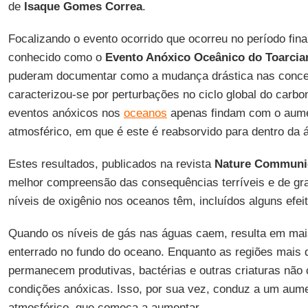
de
Isaque Gomes Correa
.
Focalizando o evento ocorrido que ocorreu no período final
conhecido como o
Evento Anóxico Oceânico do Toarcia
puderam documentar como a mudança drástica nas conce
caracterizou-se por perturbações no ciclo global do carb
eventos anóxicos nos
oceanos
apenas findam com o aume
atmosférico, em que é este é reabsorvido para dentro da 
Estes resultados, publicados na revista
Nature Communi
melhor compreensão das consequências terríveis e de gr
níveis de oxigênio nos oceanos têm, incluídos alguns efei
Quando os níveis de gás nas águas caem, resulta em mai
enterrado no fundo do oceano. Enquanto as regiões mais
permanecem produtivas, bactérias e outras criaturas nã
condições anóxicas. Isso, por sua vez, conduz a um aume
atmosférico, que começa a aumentar.