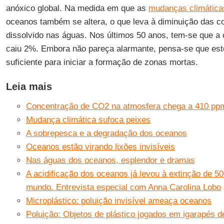
anóxico global. Na medida em que as
mudanças climática
oceanos também se altera, o que leva à diminuição das c
dissolvido nas águas. Nos últimos 50 anos, tem-se que a
caiu 2%. Embora não pareça alarmante, pensa-se que est
suficiente para iniciar a formação de zonas mortas.
Leia mais
Concentração de CO2 na atmosfera chega a 410 pp
Mudança climática sufoca peixes
A sobrepesca e a degradação dos oceanos
Oceanos estão virando lixões invisíveis
Nas águas dos oceanos, esplendor e dramas
A acidificação dos oceanos já levou à extinção de 5
mundo. Entrevista especial com Anna Carolina Lobo
Microplástico: poluição invisível ameaça oceanos
Poluição: Objetos de plástico jogados em igarapés d