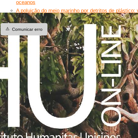
oceanos
A poluição do meio marinho por detritos de plástico: 
⚠️
Comunicar erro