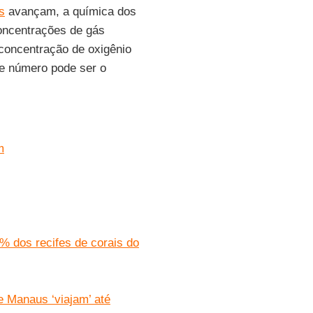
s
avançam, a química dos
oncentrações de gás
 concentração de oxigênio
e número pode ser o
m
0% dos recifes de corais do
e Manaus ‘viajam’ até