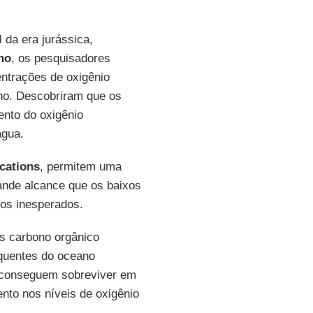
 da era jurássica,
no
, os pesquisadores
ntrações de oxigênio
ono. Descobriram que os
nto do oxigênio
água.
cations
, permitem uma
ande alcance que os baixos
tos inesperados.
s carbono orgânico
 quentes do oceano
o conseguem sobreviver em
nto nos níveis de oxigênio