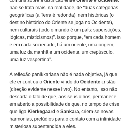
comuns sobre a distinção entre
Oriente
e
Ocidente
:
não se trata mais, na realidade, de “duas categorias
geográficas (a Terra é redonda), nem históricas (o
destino histórico do Oriente se joga no Ocidente),
nem culturais (todo o mundo é um país: superstições,
lógicas, misticismos)”. Isso porque, “em cada homem
e em cada sociedade, há um oriente, uma origem,
uma luz da manhã e um ocidente, um crepúsculo,
uma luz vespertina”.
A reflexão panikkariana não é nada objetiva, já que
ele encontrou o
Oriente
vindo do
Ocidente
cristão
(direção evidente nesse livro). No entanto, isso não
descarta o fato de que, aos seus olhos, permanece
em aberto a possibilidade de que, no tempo de crise
que liga
Kierkegaard
e
Sankara
, criem-se novas
harmonias, prelúdios para o contato com a infinidade
misteriosa subentendida a eles.