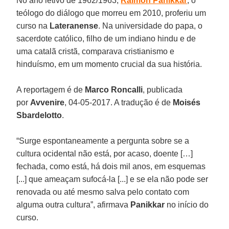
No ano letivo de 1962/1963,
Raimon Panikkar
, o
teólogo do diálogo que morreu em 2010, proferiu um
curso na
Lateranense
. Na universidade do papa, o
sacerdote católico, filho de um indiano hindu e de
uma catalã cristã, comparava cristianismo e
hinduísmo, em um momento crucial da sua história.
A reportagem é de
Marco Roncalli
, publicada
por
Avvenire
, 04-05-2017. A tradução é de
Moisés
Sbardelotto
.
“Surge espontaneamente a pergunta sobre se a
cultura ocidental não está, por acaso, doente […]
fechada, como está, há dois mil anos, em esquemas
[...] que ameaçam sufocá-la [...] e se ela não pode ser
renovada ou até mesmo salva pelo contato com
alguma outra cultura”, afirmava
Panikkar
no início do
curso.