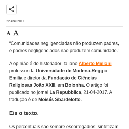
share
22 Abril 2017
“Comunidades negligenciadas não produzem padres,
e padres negligenciados não produzem comunidade.”
A opinião é do historiador italiano
Alberto Melloni
,
professor da
Universidade de Modena-Reggio
Emilia
e diretor da
Fundação de Ciências
Religiosas João XXIII
, em
Bolonha
. O artigo foi
publicado no jornal
La Repubblica
, 21-04-2017. A
tradução é de
Moisés Sbardelotto
.
Eis o texto.
Os percentuais são sempre escorregadios: sintetizam