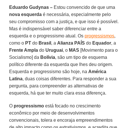
Eduardo Gudynas –
Estou convencido de que uma
nova esquerda
é necessária, especialmente pelo
seu compromisso com a justiça, e que isso é possível.
Mas é indispensável saber diferenciar entre a
esquerda e o progressismo atual. Os
progressismos
,
como o
PT
do
Brasil
, a
Alianza PAÍS
do
Equador
, a
Frente Ampla
do
Uruguai
, o
MAS
[Movimento para o
Socialismo] da
Bolívia
, são um tipo de esquema
político diferente da esquerda que lhes deu origem.
Esquerda e progressismo são hoje, na
América
Latina
, duas coisas diferentes. Para responder a sua
pergunta, para compreender as alternativas de
esquerda, há que ter muito clara essa diferença.
O
progressismo
está focado no crescimento
econômico por meio de desenvolvimentos
convencionais, tolera e encoraja empreendimentos
de alto impacto como os extrativismos, e acredita que