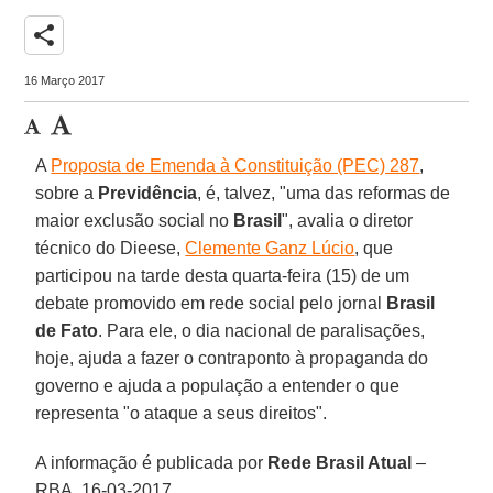
share
16 Março 2017
A
Proposta de Emenda à Constituição (PEC) 287
,
sobre a
Previdência
, é, talvez, "uma das reformas de
maior exclusão social no
Brasil
", avalia o diretor
técnico do Dieese,
Clemente Ganz Lúcio
, que
participou na tarde desta quarta-feira (15) de um
debate promovido em rede social pelo jornal
Brasil
de Fato
. Para ele, o dia nacional de paralisações,
hoje, ajuda a fazer o contraponto à propaganda do
governo e ajuda a população a entender o que
representa "o ataque a seus direitos".
A informação é publicada por
Rede Brasil Atual
–
RBA, 16-03-2017.