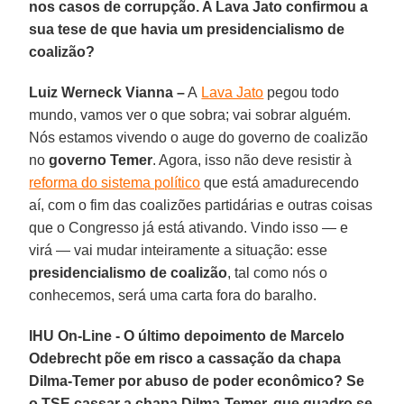
nos casos de corrupção. A Lava Jato confirmou a
sua tese de que havia um presidencialismo de
coalizão?
Luiz Werneck Vianna –
A
Lava Jato
pegou todo
mundo, vamos ver o que sobra; vai sobrar alguém.
Nós estamos vivendo o auge do governo de coalizão
no
governo Temer
. Agora, isso não deve resistir à
reforma do sistema político
que está amadurecendo
aí, com o fim das coalizões partidárias e outras coisas
que o Congresso já está ativando. Vindo isso — e
virá — vai mudar inteiramente a situação: esse
presidencialismo de coalizão
, tal como nós o
conhecemos, será uma carta fora do baralho.
IHU On-Line - O último depoimento de Marcelo
Odebrecht põe em risco a cassação da chapa
Dilma-Temer por abuso de poder econômico? Se
o TSE cassar a chapa Dilma-Temer, que quadro se