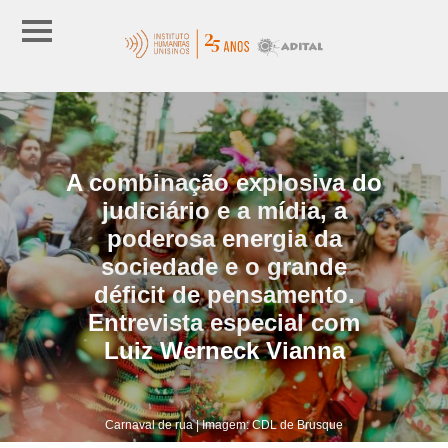
A combinação explosiva do
judiciário e a mídia, a
poderosa energia da
sociedade e o grande
déficit de pensamento.
Entrevista especial com
Luiz Werneck Vianna
Carnaval de rua | Imagem: CDL de Brusque