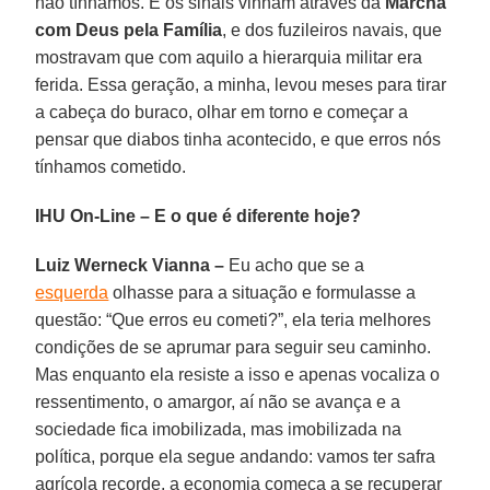
não tínhamos. E os sinais vinham através da
Marcha
com Deus pela Família
, e dos fuzileiros navais, que
mostravam que com aquilo a hierarquia militar era
ferida. Essa geração, a minha, levou meses para tirar
a cabeça do buraco, olhar em torno e começar a
pensar que diabos tinha acontecido, e que erros nós
tínhamos cometido.
IHU On-Line – E o que é diferente hoje?
Luiz Werneck Vianna –
Eu acho que se a
esquerda
olhasse para a situação e formulasse a
questão: “Que erros eu cometi?”, ela teria melhores
condições de se aprumar para seguir seu caminho.
Mas enquanto ela resiste a isso e apenas vocaliza o
ressentimento, o amargor, aí não se avança e a
sociedade fica imobilizada, mas imobilizada na
política, porque ela segue andando: vamos ter safra
agrícola recorde, a economia começa a se recuperar