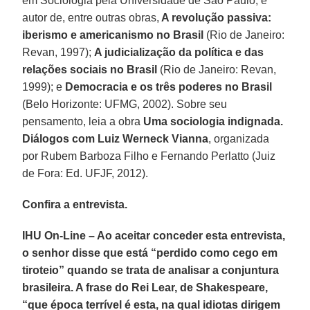
em Sociologia pela Universidade de São Paulo, é
autor de, entre outras obras,
A revolução passiva:
iberismo e americanismo no Brasil
(Rio de Janeiro:
Revan, 1997);
A judicialização da política e das
relações sociais no Brasil
(Rio de Janeiro: Revan,
1999); e
Democracia e os três poderes no Brasil
(Belo Horizonte: UFMG, 2002). Sobre seu
pensamento, leia a obra
Uma sociologia indignada.
Diálogos com Luiz Werneck Vianna
, organizada
por Rubem Barboza Filho e Fernando Perlatto (Juiz
de Fora: Ed. UFJF, 2012).
Confira a entrevista.
IHU On-Line – Ao aceitar conceder esta entrevista,
o senhor disse que está “perdido como cego em
tiroteio” quando se trata de analisar a conjuntura
brasileira. A frase do Rei Lear, de Shakespeare,
“que época terrível é esta, na qual idiotas dirigem