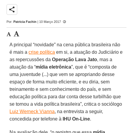
share
Por:
Patricia Fachin
| 10 Março 2017
A principal “novidade” na cena pública brasileira não
é mais a
crise política
em si, a atuação do Judiciário e
as repercussões da
Operação Lava Jato
, mas a
atuação da “
mídia eletrônica
”, que é “composta de
uma juventude (...) que vem se apropriando desse
espaço de forma muito eficiente, e eu diria, sem
treinamento e sem conhecimento do país, e sem
educação política para dar conta desse turbilhão que
se tornou a vida política brasileira”, critica o sociólogo
Luiz Werneck Vianna
, na entrevista a seguir,
concedida por telefone à
IHU On-Line
.
Na avaliação dele, “o registro que essa
mídia