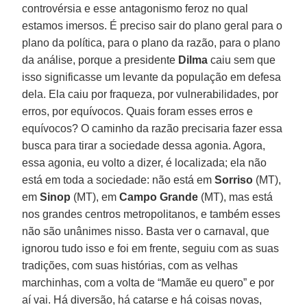
controvérsia e esse antagonismo feroz no qual
estamos imersos. É preciso sair do plano geral para o
plano da política, para o plano da razão, para o plano
da análise, porque a presidente
Dilma
caiu sem que
isso significasse um levante da população em defesa
dela. Ela caiu por fraqueza, por vulnerabilidades, por
erros, por equívocos. Quais foram esses erros e
equívocos? O caminho da razão precisaria fazer essa
busca para tirar a sociedade dessa agonia. Agora,
essa agonia, eu volto a dizer, é localizada; ela não
está em toda a sociedade: não está em
Sorriso
(MT),
em
Sinop
(MT), em
Campo Grande
(MT), mas está
nos grandes centros metropolitanos, e também esses
não são unânimes nisso. Basta ver o carnaval, que
ignorou tudo isso e foi em frente, seguiu com as suas
tradições, com suas histórias, com as velhas
marchinhas, com a volta de “Mamãe eu quero” e por
aí vai. Há diversão, há catarse e há coisas novas,