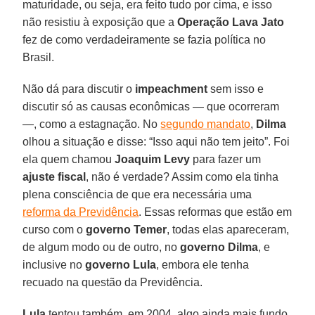
maturidade, ou seja, era feito tudo por cima, e isso
não resistiu à exposição que a
Operação Lava Jato
fez de como verdadeiramente se fazia política no
Brasil.
Não dá para discutir o
impeachment
sem isso e
discutir só as causas econômicas — que ocorreram
—, como a estagnação. No
segundo mandato
,
Dilma
olhou a situação e disse: “Isso aqui não tem jeito”. Foi
ela quem chamou
Joaquim Levy
para fazer um
ajuste fiscal
, não é verdade? Assim como ela tinha
plena consciência de que era necessária uma
reforma da Previdência
. Essas reformas que estão em
curso com o
governo Temer
, todas elas apareceram,
de algum modo ou de outro, no
governo Dilma
, e
inclusive no
governo Lula
, embora ele tenha
recuado na questão da Previdência.
Lula
tentou também, em 2004, algo ainda mais fundo,