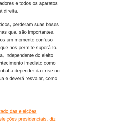
zadores e todos os aparatos
 direita.
icos, perderam suas bases
mas que, são importantes,
amos um momento confuso
que nos permite superá-lo.
, independente do eleito
ontecimento imediato como
lobal a depender da crise no
ua e deverá resvalar, como
tado das eleições
eleições presidenciais, diz