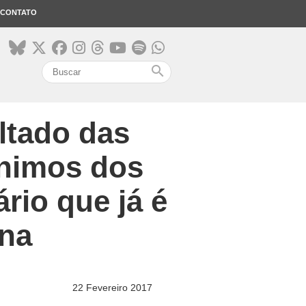
CONTATO
search
ltado das
ânimos dos
ário que já é
na
22 Fevereiro 2017