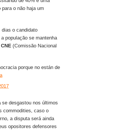
sitando de 40% e uma
o
para o não haja um
 dias o candidato
 a população se mantenha
o
CNE
(Comissão Nacional
mocracia porque no están de
a
2017
a
se desgastou nos últimos
s commodities, caso o
rno, a disputa será ainda
seus opositores defensores