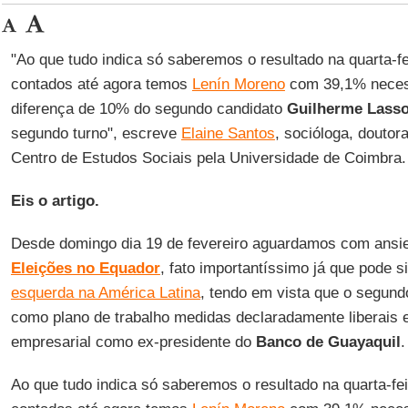
"Ao que tudo indica só saberemos o resultado na quarta-fe
contados até agora temos
Lenín Moreno
com 39,1% neces
diferença de 10% do segundo candidato
Guilherme Lass
segundo turno", escreve
Elaine Santos
, socióloga, doutor
Centro de Estudos Sociais pela Universidade de Coimbra.
Eis o artigo.
Desde domingo dia 19 de fevereiro aguardamos com ans
Eleições no Equador
, fato importantíssimo já que pode s
esquerda na América Latina
, tendo em vista que o segund
como plano de trabalho medidas declaradamente liberais 
empresarial como ex-presidente do
Banco de Guayaquil
.
Ao que tudo indica só saberemos o resultado na quarta-fe