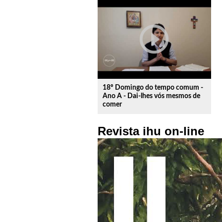
play_circle_outline
18º Domingo do tempo comum -
Ano A - Dai-lhes vós mesmos de
comer
Revista ihu on-line