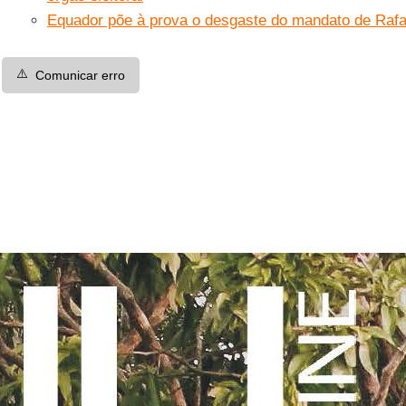
Equador põe à prova o desgaste do mandato de Rafa
⚠️
Comunicar erro