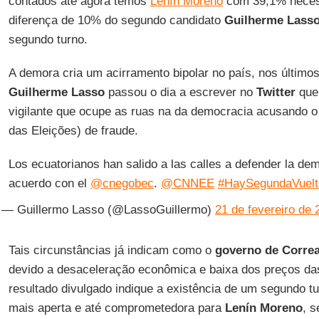
contados até agora temos
Lenín Moreno
com 39,1% neces
diferença de 10% do segundo candidato
Guilherme Lass
segundo turno.
A demora cria um acirramento bipolar no país, nos últimos
Guilherme Lasso
passou o dia a escrever no
Twitter
que
vigilante que ocupe as ruas na da democracia acusando 
das Eleições) de fraude.
Los ecuatorianos han salido a las calles a defender la de
acuerdo con el
@cnegobec
.
@CNNEE
#HaySegundaVuelt
— Guillermo Lasso (@LassoGuillermo)
21 de fevereiro de 
Tais circunstâncias já indicam como o
governo de Corre
devido a desaceleração econômica e baixa dos preços da
resultado divulgado indique a existência de um segundo tu
mais aperta e até comprometedora para
Lenín Moreno
, 