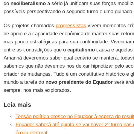
do
neoliberalismo
a sério já unificam suas forças mobili
possíveis perspectivando o segundo turno e uma guinada à
Os projetos chamados
progressistas
vivem momentos crít
de apoio e a capacidade econômica de manter suas refor
mas pouco estratégicas para sua continuidade. Vivenci
entre as contradições que o
capitalismo
causa e aquelas 
Amanhã deveremos saber qual cenário se manterá, todavia
sabemos que não devemos nos deixar hipnotizar pelo ac
criador de mudanças. Tudo é um constitutivo histórico e g
mundo a tarefa do
novo presidente do Equador
será árd
sempre, nos mais explorados.
Leia mais
Tensão política cresce no Equador à espera do resul
Equador saberá até quinta se vai haver 2º turno nas 
órgão eleitoral