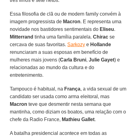
três filhos e sete netos.
Essa filosofia de clã ou de modern family convém à
imagem progressista de
Macron
. E representa uma
novidade nos bastidores sentimentais do
Eliseu
.
Mitterrand
tinha uma família paralela.
Chirac
se
cercava de suas favoritas.
Sarkozy
e
Hollande
renunciaram a suas esposas em benefício de
mulheres mais jovens (
Carla Bruni
,
Julie Gayet
) e
relacionadas ao mundo da cultura e do
entretenimento.
Tampouco é habitual, na
França
, a vida sexual de um
candidato ser usada como arma eleitoral, mas
Macron
teve que desmentir nesta semana que
mantinha, como diziam os boatos, uma relação com o
chefe da Radio France,
Mathieu Gallet
.
A batalha presidencial acontece em todas as