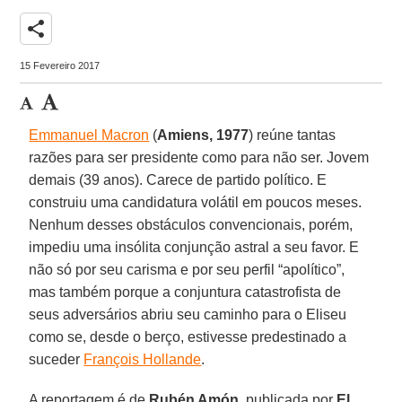
share
15 Fevereiro 2017
Emmanuel Macron
(
Amiens, 1977
) reúne tantas
razões para ser presidente como para não ser. Jovem
demais (39 anos). Carece de partido político. E
construiu uma candidatura volátil em poucos meses.
Nenhum desses obstáculos convencionais, porém,
impediu uma insólita conjunção astral a seu favor. E
não só por seu carisma e por seu perfil “apolítico”,
mas também porque a conjuntura catastrofista de
seus adversários abriu seu caminho para o Eliseu
como se, desde o berço, estivesse predestinado a
suceder
François Hollande
.
A reportagem é de
Rubén Amón
, publicada por
El