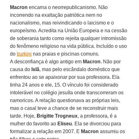
Macron
encarna o neorrepublicanismo. Não
incorrendo na exaltação patriótica nem no
nacionalismo, mas reivindicando o laicismo e o
europeísmo. Acredita na União Europeia e na cessão
de soberania tanto como rejeita qualquer intromissão
do fenômeno religioso na vida pública. Incluído o uso
do
burkini
nas praias e piscinas comuns.
A desconfiança é algo antigo em
Macron
. Não por
causa do
Islã
, mas pelo escândalo doméstico que
enfrentou ao se apaixonar por sua professora. Ela
tinha 24 anos e ele, 15. O vínculo foi considerado
intolerável no colégio jesuíta onde transcorreram os
namoricos. A relação questionava as próprias leis,
mas o casal teve a chance de se reconstruir mais
tarde. Hoje,
Brigitte Trogneux
, a professora, é a
mulher do favorito ao
Eliseu
. Ela se divorciou para
formalizar a relação em 2007. E
Macron
assumiu os