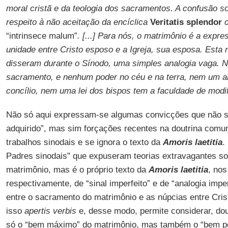
moral cristã e da teologia dos sacramentos. A confusão 
respeito à não aceitação da encíclica
Veritatis splendor
c
“intrinsece malum”
. [...] Para nós, o matrimônio é a expr
unidade entre Cristo esposo e a Igreja, sua esposa. Esta
disseram durante o Sínodo, uma simples analogia vaga. N
sacramento, e nenhum poder no céu e na terra, nem um 
concílio, nem uma lei dos bispos tem a faculdade de modif
Não só aqui expressam-se algumas convicções que não são
adquirido”, mas sim forçações recentes na doutrina com
trabalhos sinodais e se ignora o texto da
Amoris laetitia
.
Padres sinodais” que expuseram teorias extravagantes sob
matrimônio, mas é o próprio texto da
Amoris laetitia
, nos
respectivamente, de “sinal imperfeito” e de “analogia imper
entre o sacramento do matrimônio e as núpcias entre Crist
isso
apertis verbis
e, desse modo, permite considerar, dou
só o “bem máximo” do matrimônio, mas também o “bem po