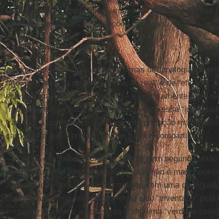
uma “analogia imperfeita”
, convida a invocar o Senhor 
amor nas limitações das relações conjugais.
Podemos observar que:
- ninguém fala de “vaga relação”, mas de “analogia imperfe
fato, uma relação de “representação real” e de “eficácia” 
eclesial, mas distingue cuidadosa e precisamente essa r
“reapresentação eucarística”. Justamente essa “identidad
tradição, à qual parece inclinar a interpretação maximalis
cardeais, e que o prefeito
Müller
parece compartilhar;
- a “lei da continência” para as famílias em segunda uniã
parcial, que hoje ainda é possível, mas não é mais necess
a idealização do sacramento coincide com uma desfiguraç
curioso que a sua formulação tenha sido “inventada” pela
enquanto o prefeito a apresenta como uma “verdade consti