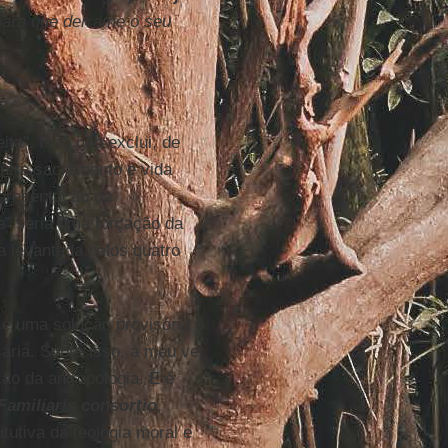
para que derrame o seu
ita”. Isso não exclui, de
entre sacramento e vida
epresentação da
e” seria uma forçação da
ta levantada pelos quatro
o é uma solução provisória e
ária. Sobre isso, a meu ver,
ão da antropologia. E é
Familiaris consortio
,
tutiva da teologia moral e