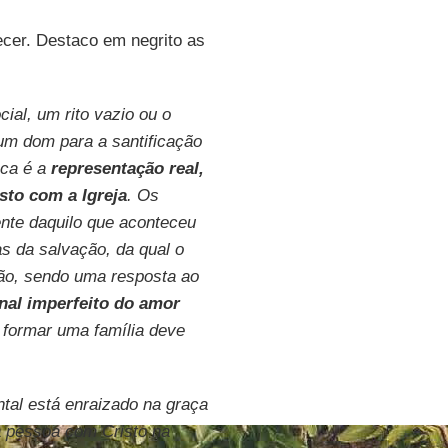
ecer. Destaco em negrito as
al, um rito vazio ou o
um dom para a santificação
oca é a
representação real,
sto com a Igreja
. Os
ente daquilo que aconteceu
as da salvação, da qual o
ção, sendo uma resposta ao
nal imperfeito do amor
e formar uma família deve
tal está enraizado na graça
a pessoa com Cristo na