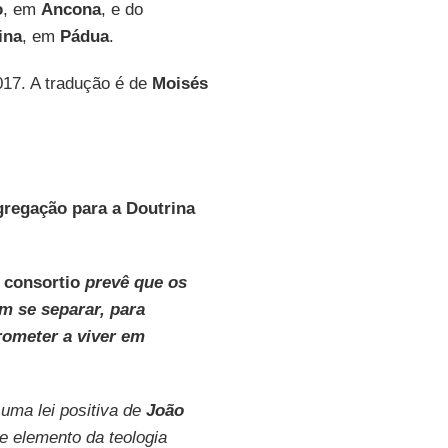
o
, em
Ancona
, e do
ina
, em
Pádua
.
017. A tradução é de
Moisés
regação para a Doutrina
 consortio
prevê que os
m se separar, para
ometer a viver em
 uma lei positiva de
João
e elemento da teologia