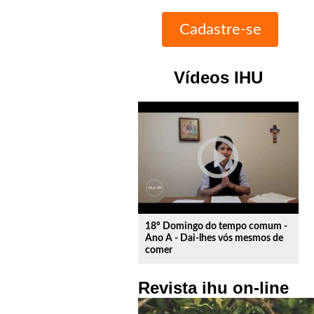
Vídeos IHU
play_circle_outline
18º Domingo do tempo comum -
Ano A - Dai-lhes vós mesmos de
comer
Revista ihu on-line