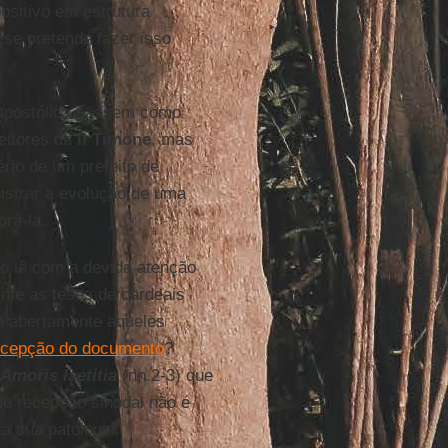
ositivo em estrutura
se pretende fazer isso
 apostólica passem como
eitores da
Il Timone
, mas
rio de um prefeito de
istrar a evolução de uma
orá-la.
ão lê com a devida atenção
nte as teses de cardeais
ca abertamente aqueles
recepção do documento
?
Amoris laetitia
(nn.2-3) que
de recepção sinodal não é
a sua patologia.