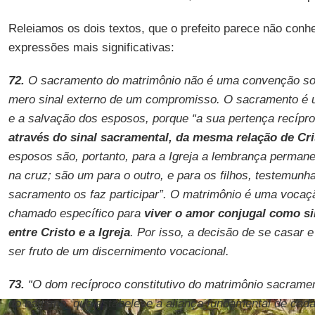
Releiamos os dois textos, que o prefeito parece não conh
expressões mais significativas:
72.
O sacramento do matrimônio não é uma convenção soci
mero sinal externo de um compromisso. O sacramento é 
e a salvação dos esposos, porque “a sua pertença recípr
através do sinal sacramental, da mesma relação de Cri
esposos são, portanto, para a Igreja a lembrança perman
na cruz; são um para o outro, e para os filhos, testemunh
sacramento os faz participar”. O matrimônio é uma voca
chamado específico para
viver o amor conjugal como si
entre Cristo e a Igreja
. Por isso, a decisão de se casar 
ser fruto de um discernimento vocacional.
73.
“O dom recíproco constitutivo do matrimônio sacramen
do batismo, que estabelece a aliança fundamental de cad