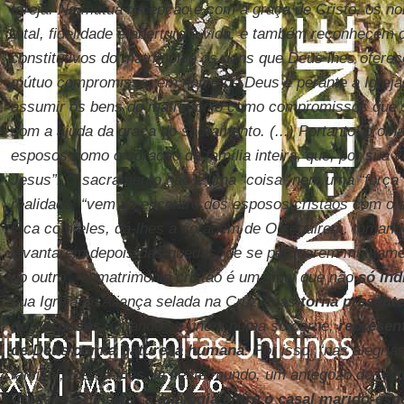
Igreja. Na mútua recepção e com a graça de Cristo, os n
total, fidelidade e abertura à vida, e também reconhece
constitutivos do matrimônio os dons que Deus lhes oferec
mútuo compromisso, em nome de Deus e perante a Igreja. 
assumir os bens do matrimônio como compromissos que 
com a ajuda da graça do sacramento. (...) Portanto, o olha
esposos como o coração da família inteira, que, por sua v
Jesus”. O sacramento não é uma “coisa” nem uma “força”,
realidade, “vem ao encontro dos esposos cristãos com o 
Fica com eles, dá-lhes a coragem de O seguirem, tomando
levantarem depois das quedas, de se perdoarem mutuame
do outro”. O matrimônio cristão é um sinal que não
só ind
sua Igreja na Aliança selada na Cruz, mas
torna present
dos esposos
. Quando se unem numa só carne,
represen
de Deus com a natureza humana
. Por isso, “nas alegri
familiar, Ele dá-lhes, já neste mundo, um antegozo do fes
Cordeiro”. Embora “
a analogia entre o casal marido-espo