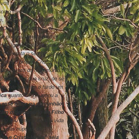
oivos prometem-se entrega
m como elementos
e, tomando a sério o seu
Ora, na fé, é possível
se podem cumprir melhor
r da Igreja volta-se para os
ez, levanta o seu olhar para
 mas o próprio Cristo, na
sacramento do matrimônio.
 sobre si a sua cruz, de se
nte, de levarem o fardo um
ica
quanto Cristo amou a
e esse amor na comunhão
tam o desposório do Filho
as do seu amor e da sua vida
tim das núpcias do
sa e Cristo-Igreja” seja