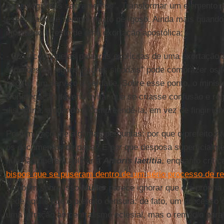
da teologia dos sacramentos”. Transformar um elemento p
especulativa é sempre muito perigoso. Ainda mais quando 
ignorando o texto de uma exortação apostólica;
- fazer com que as palavras explícitas de uma exortação
“opiniões de alguns Padres sinodais” pode comprazer os l
não faz um serviço à verdade. Sobre esse ponto, o ministé
Congregação deveria evitar que se criasse confusão e reg
disciplina, ajudando a compreendê-la, em vez de fingir ign
Por fim, faço-me algumas perguntas: por que o prefeito n
os documentos do papa? E por que desposa superficialme
que não querem aplicar a
Amoris laetitia
, enquanto criti
bispos que se puseram dentro de um sério processo de 
Também sobre isso
Müller
parece ignorar que é a própria
pede aquilo que o prefeito censura: de fato, um processo 
uma infração ao centralismo eclesial, mas o remédio para 