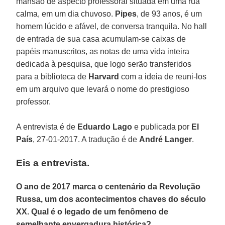
mansão de aspecto professoral situada em uma rua
calma, em um dia chuvoso.
Pipes
, de 93 anos, é um
homem lúcido e afável, de conversa tranquila. No hall
de entrada de sua casa acumulam-se caixas de
papéis manuscritos, as notas de uma vida inteira
dedicada à pesquisa, que logo serão transferidos
para a biblioteca de
Harvard
com a ideia de reuni-los
em um arquivo que levará o nome do prestigioso
professor.
A entrevista é de
Eduardo Lago
e publicada por
El
País
, 27-01-2017. A tradução é de
André Langer
.
Eis a entrevista.
O ano de 2017 marca o centenário da Revolução
Russa, um dos acontecimentos chaves do século
XX. Qual é o legado de um fenômeno de
semelhante envergadura histórica?