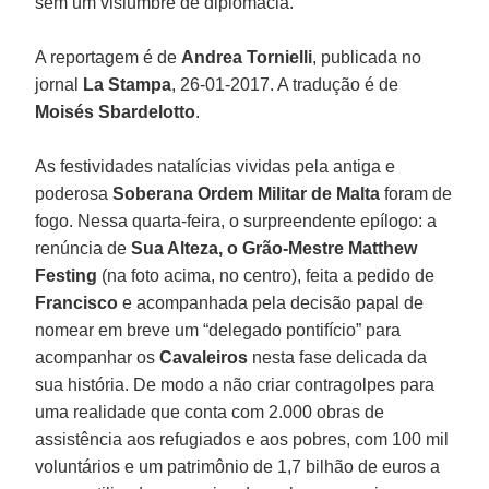
sem um vislumbre de diplomacia.
A reportagem é de
Andrea Tornielli
, publicada no
jornal
La Stampa
, 26-01-2017. A tradução é de
Moisés Sbardelotto
.
As festividades natalícias vividas pela antiga e
poderosa
Soberana Ordem Militar de Malta
foram de
fogo. Nessa quarta-feira, o surpreendente epílogo: a
renúncia de
Sua Alteza, o Grão-Mestre Matthew
Festing
(na foto acima, no centro), feita a pedido de
Francisco
e acompanhada pela decisão papal de
nomear em breve um “delegado pontifício” para
acompanhar os
Cavaleiros
nesta fase delicada da
sua história. De modo a não criar contragolpes para
uma realidade que conta com 2.000 obras de
assistência aos refugiados e aos pobres, com 100 mil
voluntários e um patrimônio de 1,7 bilhão de euros a