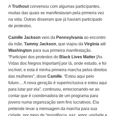
A
Truthout
conversou com algumas participantes,
muitas das quais se manifestavam pela primeira vez
na vida. Outras disseram que já haviam participado
de protestos.
Camille Jackson
veio da
Pennsylvania
ao encontro
da mãe,
Tammy Jackson
, que viajou da
Virginia
até
Washington
para sua primeira manifestação.
“Participei dos protestos do
Black Lives Matter
[As
Vidas dos Negros Importam] por lá, onde estudo, e foi
incrível, e esta é minha primeira marcha pelos direitos
das mulheres”, disse
Camille
. “Estou aqui pelo
futuro… A nova geração é superinclusiva e estou aqui
para lutar por ela”, continuou, emocionando-se ao
contar que é coordenadora de um programa para
jovens numa organização sem fins lucrativos. Ela
pretende levar a mensagem da marcha para sua
cidade, por meio de “resistência, paz, amor, unidade e