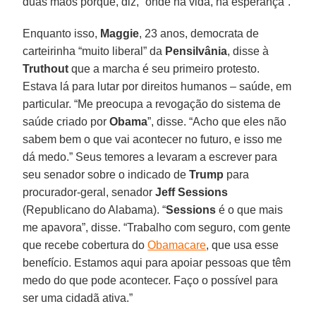
duas mãos porque, diz, “onde há vida, há esperança”.
Enquanto isso,
Maggie
, 23 anos, democrata de
carteirinha “muito liberal” da
Pensilvânia
, disse à
Truthout
que a marcha é seu primeiro protesto.
Estava lá para lutar por direitos humanos – saúde, em
particular. “Me preocupa a revogação do sistema de
saúde criado por
Obama
”, disse. “Acho que eles não
sabem bem o que vai acontecer no futuro, e isso me
dá medo.” Seus temores a levaram a escrever para
seu senador sobre o indicado de
Trump
para
procurador-geral, senador
Jeff Sessions
(Republicano do Alabama). “
Sessions
é o que mais
me apavora”, disse. “Trabalho com seguro, com gente
que recebe cobertura do
Obamacare
, que usa esse
benefício. Estamos aqui para apoiar pessoas que têm
medo do que pode acontecer. Faço o possível para
ser uma cidadã ativa.”