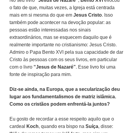
No seu livro
“Jesus de Nazaré”
,
Bento XVI
evocou
o fato de que, muitas vezes, a Igreja está centrada
mais em si mesma do que em
Jesus Cristo
. Isso
também pode acontecer na devoção popular: as
pessoas estão interessadas nos sinais
extraordinários, mas se esquecem daquilo que é
realmente importante no cristianismo: Jesus Cristo.
Admiro o Papa Bento XVI pela sua capacidade de dar
Cristo às pessoas com os seus livros, em particular
com o livro
“Jesus de Nazaré”
. Esse livro foi uma
fonte de inspiração para mim.
Diz-se ainda, na Europa, que a secularização deu
lugar aos fundamentalismos de matriz islâmica.
Como os cristãos podem enfrentá-la juntos?
Eu gosto de recordar a esse respeito aquilo que o
cardeal
Koch
, quando era bispo na
Suíça
, disse: