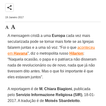
share
19 Janeiro 2017
A mensagem cristã a uma
Europa
cada vez mais
secularizada pode se tornar mais forte se as Igrejas
falarem juntas e a uma só voz. “Foi o que
aconteceu
em
Havana
”, diz o metropolita russo
Hilarion
:
“Naquela ocasião, o papa e o patriarca não disseram
nada de revolucionário ou de novo, nada que já não
tivessem dito antes. Mas o que foi importante é que
eles estavam juntos”.
A reportagem é de
M. Chiara Biagioni
, publicada
pelo
Servizio Informazione Religiosa (SIR)
, 18-01-
2017. A tradução é de
Moisés Sbardelotto
.