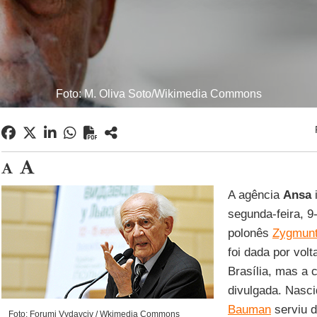
Foto: M. Oliva Soto/Wikimedia Commons
A agência
Ansa
i
segunda-feira, 9-
polonês
Zygmun
foi dada por volt
Brasília, mas a 
divulgada. Nasc
Bauman
serviu d
Foto: Forumi Vydavciv / Wkimedia Commons