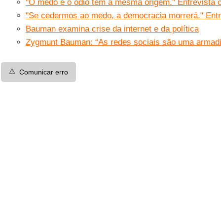
"O medo e o ódio têm a mesma origem." Entrevist
"Se cedermos ao medo, a democracia morrerá." En
Bauman examina crise da internet e da política
Zygmunt Bauman: “As redes sociais são uma armadi
⚠️
Comunicar erro