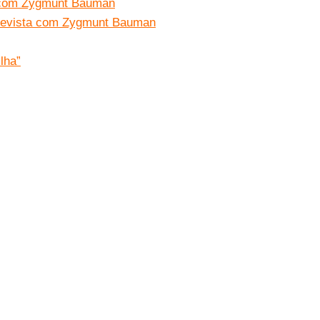
a com Zygmunt Bauman
trevista com Zygmunt Bauman
lha”