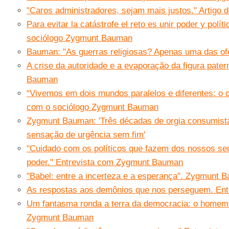
"Caros administradores, sejam mais justos." Artig
Para evitar la catástrofe el reto es unir poder y polít
sociólogo Zygmunt Bauman
Bauman: "As guerras religiosas? Apenas uma das of
A crise da autoridade e a evaporação da figura pater
Bauman
“Vivemos em dois mundos paralelos e diferentes: o on-
com o sociólogo Zygmunt Bauman
Zygmunt Bauman: 'Três décadas de orgia consumist
sensação de urgência sem fim'
"Cuidado com os políticos que fazem dos nossos se
poder." Entrevista com Zygmunt Bauman
"Babel: entre a incerteza e a esperança". Zygmunt 
As respostas aos demônios que nos perseguem. En
Um fantasma ronda a terra da democracia: o homem (
Zygmunt Bauman