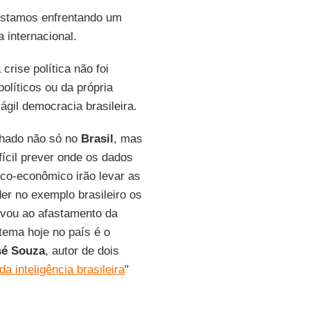
estamos enfrentando um
 internacional.
rise política não foi
olíticos ou da própria
gil democracia brasileira.
hado não só no
Brasil
, mas
fícil prever onde os dados
ico-econômico irão levar as
er no exemplo brasileiro os
evou ao afastamento da
tema hoje no país é o
sé Souza
, autor de dois
 da inteligência brasileira
"