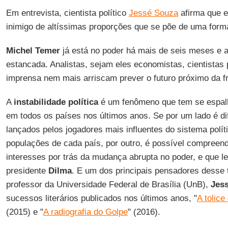
Em entrevista, cientista político
Jessé Souza
afirma que 
inimigo de altíssimas proporções que se põe de uma forma
Michel Temer
já está no poder há mais de seis meses e a c
estancada. Analistas, sejam eles economistas, cientistas p
imprensa nem mais arriscam prever o futuro próximo da frá
A
instabilidade política
é um fenômeno que tem se espal
em todos os países nos últimos anos. Se por um lado é di
lançados pelos jogadores mais influentes do sistema polít
populações de cada país, por outro, é possível compreend
interesses por trás da mudança abrupta no poder, e que l
presidente
Dilma
. E um dos principais pensadores desse 
professor da Universidade Federal de Brasília (UnB),
Jes
sucessos literários publicados nos últimos anos, "
A tolice
(2015) e "
A radiografia do Golpe
" (2016).