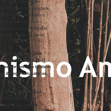
 ver com o desespero
rrespondendo na realidade,
gindo o sistema político
a banca rentista como o
 foi a banca rentista que
o sendo postas agora de
ia... você pega esse
brecht para caixa 2], O
is, se por um lado também
po de jogo sem calar as
 público cuja opinião é
ndo, tem uma enorme
conteúdo das redes é