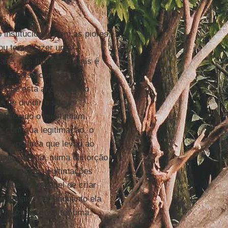
nstitucional, com as piores
ou tentei fazer uma
e, nos filmes policiais é
mas a coisa começa a
 o que está acontecendo
ra de dividir o saque
apostando o que tinham.
r com sua legitimação, o
ise política que levou ao
iaticamente, numa distorção
u não essas legitimações
 que fez o papel de criar
e venais. Por enquanto ela
 prazo isso vai ter uma