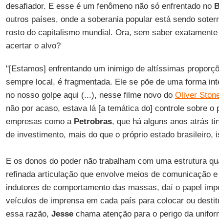
desafiador. E esse é um fenômeno não só enfrentado no
B
outros países, onde a soberania popular está sendo sote
rosto do capitalismo mundial. Ora, sem saber exatamente
acertar o alvo?
"[Estamos] enfrentando um inimigo de altíssimas proporçõ
sempre local, é fragmentada. Ele se põe de uma forma int
no nosso golpe aqui (...), nesse filme novo do
Oliver Ston
não por acaso, estava lá [a temática do] controle sobre o 
empresas como a
Petrobras
, que há alguns anos atrás 
de investimento, mais do que o próprio estado brasileiro, 
E os donos do poder não trabalham com uma estrutura qua
refinada articulação que envolve meios de comunicação e 
indutores de comportamento das massas, daí o papel imp
veículos de imprensa em cada país para colocar ou destitui
essa razão,
Jesse
chama atenção para o perigo da unifor