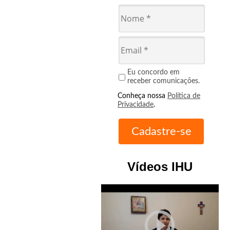
Eu concordo em
receber comunicações.
Conheça nossa
Política de
Privacidade
.
Vídeos IHU
play_circle_outline