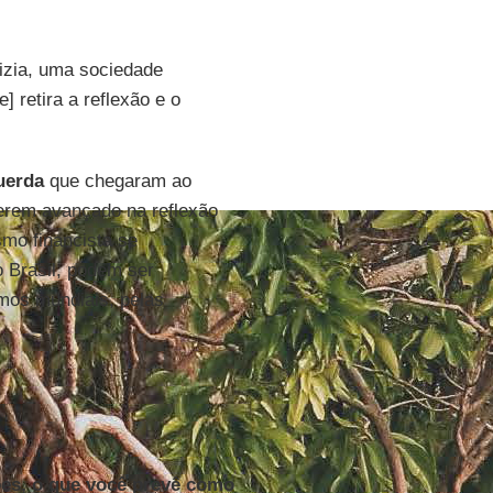
izia, uma sociedade
 retira a reflexão e o
uerda
que chegaram ao
terem avançado na reflexão
mo financista se
o Brasil, podem ser
mos mundiais, pelas
ões, o que você prevê como