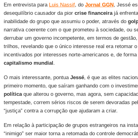
Em entrevista para
Luis Nassif
, do
Jornal GGN
, Jessé es
desequilíbrio causador da pior
crise financeira
já enfrenta
inabilidade do grupo que assumiu o poder, através do
gol
narrativa coerente com o que prometeu à sociedade, ou se
derrubar um governo incompetente, em termos de gestão, 
trilhos, revelando que o único interesse real era retomar o
incentivados por interesses norte-americanos e, de forma
capitalismo mundial
.
O mais interessante, pontua
Jessé
, é que as elites naci
primeiro momento, que saíram ganhando com o investime
política
que alterou o governo, mas agora, sem capacidade
tempestade, correm sérios riscos de serem devoradas pe
“justiça” contra a corrupção que ajudaram a criar.
Em relação à participação de grupos estrangeiros na instabi
“inimigo” ser maior torna a retomada do controle democrá