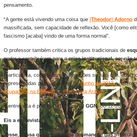
pensamento.
“A gente está vivendo uma coisa que
[
Theodor
]
Adorno
d
massificada, sem capacidade de reflexão. Você [como elite]
fascismo [acaba] vindo de uma forma normal”.
O professor também critica os grupos tradicionais de
esq
poder e contribuíram para a
crise institucional
, por não 
das mudanças em cursos, tanto na forma como o capitalis
rearticulava, como nas manifestações sociais que, aqui n
representadas pelas marchas de
Junho de 2013
e, em ter
ocupações na Europa
e a
Primavera Árabe
.
A entrevista é publicada por
Jornal GGN
, 08-12-2016.
Eis a entrevista.
Jesse, nessa quadra atual de desmanche das instituiç