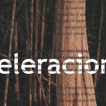
para um aprofundamento desse processo, acho que tem a
também. Montou-se uma narrativa da qual ela não está co
no fundo era o afastamento da esquerda, e que estava atin
inteiro, e também os partidos que são os partidos base d
PSDB
. Obviamente isso não pode chegar ao PSDB, porque
bancou o golpe inteiro. Acho que essas coisas todas estã
modo muito nu.
Essa questão do PSDB, você tem uma blindagem da míd
negócio dos 23 milhões do Serra [repassados pela Ode
Globo não deu nada. Mas a existência das redes socia
elas são muito segmentadas, é possível manter esse ti
redes sociais?
É difícil. O fato é que a gente tem uma parte importante do
moldada pela
grande mídia
, e essa grande mídia, no fu
influência sobre as redes. Existem pesquisa que 80% do 