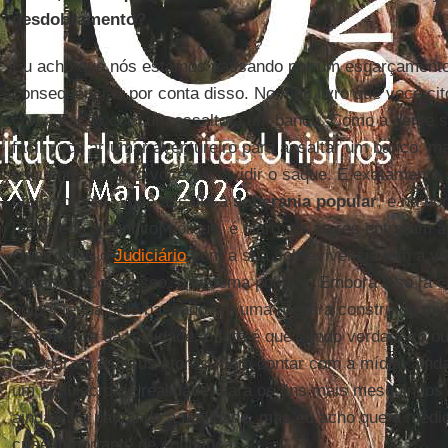
desdobramento?
Eu acho que nós estamos passando por um esgarçamento i
consequências por conta disso. No meu livro que você cit
comparação com um assalto a um banco. Como a gente sab
fácil você arrumar aventureiro para assaltar um banco, 
esquentar quando você vai dividir o saque. É exatamente
efetivamente. Você assalta a
soberania popular
, e na ho
[acontece o conflito] porque, é claro, os atores entraram 
Quer dizer, o
Judiciário
com a sua sobrevivência tem a ve
mesmo o Congresso, o sistema político. Embora isso [a cr
golpe] tenha sido baseado em uma mentira construída mid
sistemática da realidade, o fato é que sendo verdadeiro o
enredaram os seus atores. Sem contar com a mídia, ainda,
um simulacro de realidade, para os fins mais mesquinhos 
ainda está pautando a realidade, mas eu acho que a médio
crise importante de confiança.