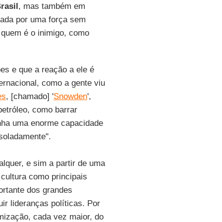
rasil
, mas também em
rrada por uma força sem
 quem é o inimigo, como
es e que a reação a ele é
ernacional, como a gente viu
es
, [chamado] '
Snowden
',
petróleo, como barrar
tinha uma enorme capacidade
isoladamente".
lquer, e sim a partir de uma
cultura como principais
ortante dos grandes
r lideranças políticas. Por
mização, cada vez maior, do