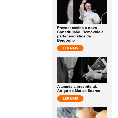
Prevost assina a nova
Constituição. Removida a
parte teocrática de
Bergoglio
LER MAIS
A amnésia presbiteral.
Artigo de Matias Soares
LER MAIS