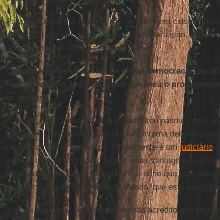
Para mim essa é a história, não se mexe em coisas como
que você pode encontrar um substituto para isso. Não exi
único acordo societário possível.
Quando a gente vê a crise da social democracia, ou d
vários locais, o Judiciário qual que será o protagonis
às bruxas?
Acho difícil de antecipar até porque estou pasmo como nós
tem a ver com o espaço de uma luta interna dentro do apa
razões: dinheiro, vantagens. Obviamente é um
judiciário
q
está se mostrando quanto ganha, suas vantagens, certame
no mundo o que os juízes ganham, e acho que está entra
que é do controle da agenda do estado, que está avançan
Mas eu acho que, obviamente, eu não acredito que seja a