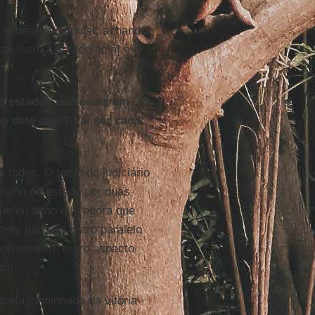
 soberania popular, achando
ste isso [a democracia] é o
os estados nacionais em
mo dele aqui? Vai ser caça
 todos. O tema do judiciário
relho de estado por duas
ue eu acho que agora que
nte não tem outro paralelo
ndo também outro aspecto
do.
quela caminhada da vitória