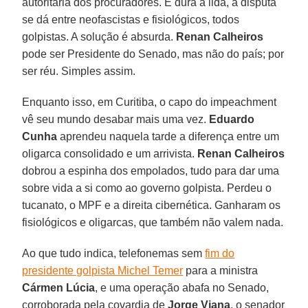
autoritária dos procuradores. É dura a lida, a disputa
se dá entre neofascistas e fisiológicos, todos
golpistas. A solução é absurda.
Renan Calheiros
pode ser Presidente do Senado, mas não do país; por
ser réu. Simples assim.
Enquanto isso, em Curitiba, o capo do impeachment
vê seu mundo desabar mais uma vez.
Eduardo
Cunha
aprendeu naquela tarde a diferença entre um
oligarca consolidado e um arrivista.
Renan Calheiros
dobrou a espinha dos empolados, tudo para dar uma
sobre vida a si como ao governo golpista. Perdeu o
tucanato, o MPF e a direita cibernética. Ganharam os
fisiológicos e oligarcas, que também não valem nada.
Ao que tudo indica, telefonemas sem
fim do
presidente golpista Michel Temer
para a ministra
Cármen Lúcia
, e uma operação abafa no Senado,
corroborada pela covardia de
Jorge Viana
, o senador