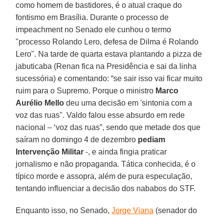
como homem de bastidores, é o atual craque do
fontismo em Brasília. Durante o processo de
impeachment no Senado ele cunhou o termo
"processo Rolando Lero, defesa de Dilma é Rolando
Lero". Na tarde de quarta estava plantando a pizza de
jabuticaba (Renan fica na Presidência e sai da linha
sucessória) e comentando: “se sair isso vai ficar muito
ruim para o Supremo. Porque o ministro
Marco
Aurélio Mello
deu uma decisão em 'sintonia com a
voz das ruas". Valdo falou esse absurdo em rede
nacional – ‘voz das ruas”, sendo que metade dos que
saíram no domingo 4 de dezembro
pediam
Intervenção Militar
-, e ainda fingia praticar
jornalismo e não propaganda. Tática conhecida, é o
típico morde e assopra, além de pura especulação,
tentando influenciar a decisão dos nababos do STF.
Enquanto isso, no Senado,
Jorge Viana
(senador do