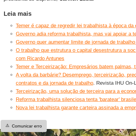
Leia mais
Temer é capaz de regredir lei trabalhista à época da
Governo adia reforma trabalhista, mas vai apoiar a t
Governo quer aumentar limite de jornada de trabalho 
O trabalho que estrutura o capital desestrutura a soc
com Ricardo Antunes
Temer e Terceirização: Empresários batem palmas, 
A volta da barbárie? Desemprego, terceirização, prec
contratos e da jornada de trabalho
. Revista IHU On-L
Terceirização, uma solução de terceira para a econo
Reforma trabalhista silenciosa tenta 'baratear' brasile
Nova lei trabalhista garante carteira assinada a emp
⚠️
Comunicar erro