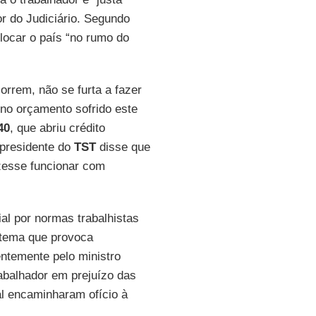
or do Judiciário. Segundo
olocar o país “no rumo do
orrem, não se furta a fazer
 no orçamento sofrido este
40
, que abriu crédito
 presidente do
TST
disse que
izesse funcionar com
l por normas trabalhistas
o tema que provoca
entemente pelo ministro
rabalhador em prejuízo das
l encaminharam ofício à