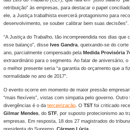
retribuição” às empresas, para destacar o papel conciliad
ele, a Justiça trabalhista exercerá protagonismo para rec
desenvolvimento, se souber calibrar bem suas decisões”.
“A Justiça do Trabalho, tão incompreendida nos dias que c
esse balanço”, disse
Ives Gandra
, queixando-se do corte
ano, parcialmente compensado pela
Medida Provisória 7
extraordinário para o segmento. Ao falar de aniversário, o
o melhor presente seria “a garantia do orçamento que a f
normalidade no ano de 2017”.
O evento ocorre em momento de maior pressão empresaria
“mais flexíveis”, vistas com simpatia pelo governo. Outr
divergências é o da
terceirização
. O
TST
foi criticado rec
Gilmar Mendes
, do
STF
, por suposto protecionismo ao t
empresas. Em resposta, 18 dos 27 magistrados do tribuna
presidenta do Supremo,
Cármen Lúcia
.