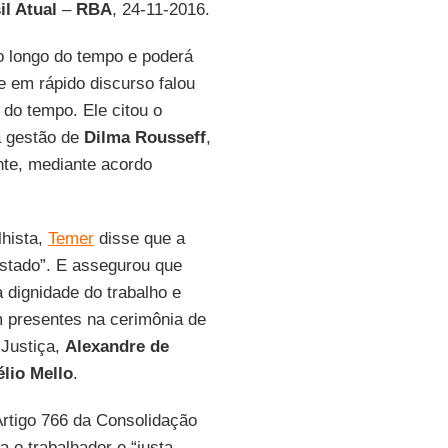
il Atual
–
RBA
, 24-11-2016.
o longo do tempo e poderá
ue em rápido discurso falou
 do tempo. Ele citou o
na gestão de
Dilma Rousseff
,
nte, mediante acordo
lhista,
Temer
disse que a
Estado”. E assegurou que
 dignidade do trabalho e
 presentes na cerimônia de
 Justiça,
Alexandre de
lio Mello
.
 Artigo 766 da Consolidação
a o trabalhador e “justa