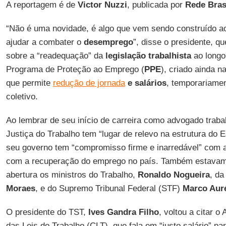
A reportagem é de
Victor Nuzzi
, publicada por
Rede Bras
“Não é uma novidade, é algo que vem sendo construído a
ajudar a combater o
desemprego
”, disse o presidente, q
sobre a “readequação” da
legislação trabalhista
ao longo
Programa de Proteção ao Emprego (
PPE
), criado ainda 
que permite
redução de jornada
e salários
, temporariame
coletivo.
Ao lembrar de seu início de carreira como advogado traba
Justiça do Trabalho tem “lugar de relevo na estrutura do 
seu governo tem “compromisso firme e inarredável” com a
com a recuperação do emprego no país. Também estavam
abertura os ministros do Trabalho,
Ronaldo Nogueira
, da
Moraes
, e do Supremo Tribunal Federal (STF)
Marco Auré
O presidente do TST,
Ives Gandra Filho
, voltou a citar o
das Leis do Trabalho (CLT), que fala em “justo salário” par