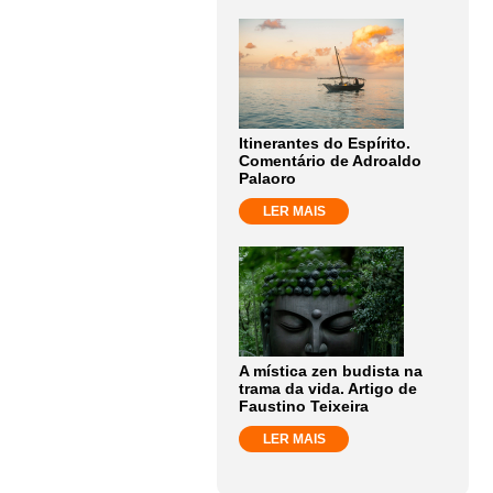
Itinerantes do Espírito.
Comentário de Adroaldo
Palaoro
LER MAIS
A mística zen budista na
trama da vida. Artigo de
Faustino Teixeira
LER MAIS