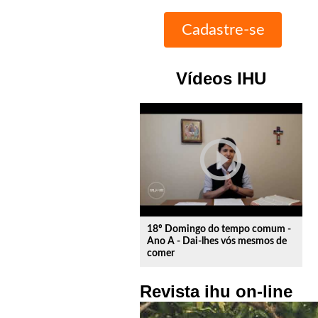
Vídeos IHU
play_circle_outline
18º Domingo do tempo comum -
Ano A - Dai-lhes vós mesmos de
comer
Revista ihu on-line