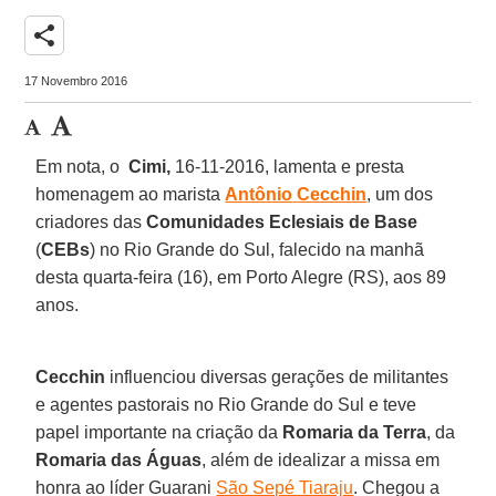
share
17 Novembro 2016
Em nota, o
Cimi,
16-11-2016, lamenta e presta
homenagem ao marista
Antônio
Cecchin
, um dos
criadores das
Comunidades Eclesiais de Base
(
CEBs
) no Rio Grande do Sul, falecido na manhã
desta quarta-feira (16), em Porto Alegre (RS), aos 89
anos.
Cecchin
influenciou diversas gerações de militantes
e agentes pastorais no Rio Grande do Sul e teve
papel importante na criação da
Romaria da Terra
, da
Romaria das Águas
, além de idealizar a missa em
honra ao líder Guarani
São Sepé Tiaraju
. Chegou a