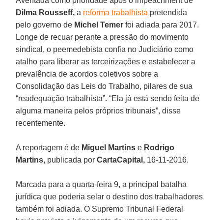
Aventada como prioridade após o impeachment de
Dilma Rousseff,
a
reforma trabalhista
pretendida
pelo governo de
Michel Temer
foi adiada para 2017.
Longe de recuar perante a pressão do movimento
sindical, o peemedebista confia no Judiciário como
atalho para liberar as terceirizações e estabelecer a
prevalência de acordos coletivos sobre a
Consolidação das Leis do Trabalho, pilares de sua
“readequação trabalhista”. “Ela já está sendo feita de
alguma maneira pelos próprios tribunais”, disse
recentemente.
A reportagem é de
Miguel Martins
e
Rodrigo
Martins,
publicada por
CartaCapital,
16-11-2016.
Marcada para a quarta-feira 9, a principal batalha
jurídica que poderia selar o destino dos trabalhadores
também foi adiada. O Supremo Tribunal Federal