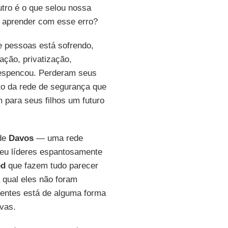
utro é o que selou nossa
 aprender com esse erro?
e pessoas está sofrendo,
ação, privatização,
despencou. Perderam seus
o da rede de segurança que
para seus filhos um futuro
de
Davos
— uma rede
egeu líderes espantosamente
od
que fazem tudo parecer
 qual eles não foram
centes está de alguma forma
ivas.