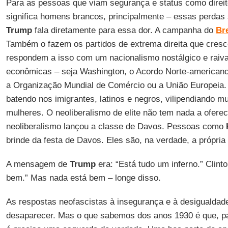
Para as pessoas que viam segurança e status como direit
significa homens brancos, principalmente – essas perdas
Trump
fala diretamente para essa dor. A campanha do
Bre
Também o fazem os partidos de extrema direita que cres
respondem a isso com um nacionalismo nostálgico e raiv
econômicas – seja Washington, o Acordo Norte-americano
a Organização Mundial de Comércio ou a União Europeia. 
batendo nos imigrantes, latinos e negros, vilipendiando
mulheres. O neoliberalismo de elite não tem nada a oferec
neoliberalismo lançou a classe de Davos. Pessoas como
brinde da festa de Davos. Eles são, na verdade, a própria 
A mensagem de
Trump
era: “Está tudo um inferno.” Clint
bem.” Mas nada está bem – longe disso.
As respostas neofascistas à insegurança e à desigualdad
desaparecer. Mas o que sabemos dos anos 1930 é que, par