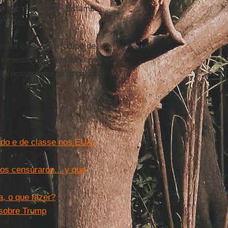
alizão mais forte. Estamos
s Vidas Negras.
vel e construir o tipo de
 e medo representados pelos
stá nos mantendo separados
ado e de classe nos EUA.
os censuraron... y que
, o que fazer?
 sobre Trump