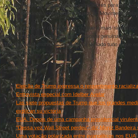
campo de líderes progressistas inspiradores para uma co
cheios de líderes, como dizem muitos do Movimento pela
Então, vamos sair do estado de choque o mais rápido possí
movimento radical que tem uma resposta genuína ao ódio
Trumps
neste mundo. Vamos deixar de lado tudo o que e
e começar já.
Leia mais
Eleição de Trump expressa o ressentimento racializ
Entrevista especial com Idelber Avelar
Las siete propuestas de Trump que los grandes medi
explican su victoria
EUA. Depois de uma campanha presidencial virulenta
"Dessa vez Wall Street perdeu", diz Moniz Bandeira
Uma votação polarizada entre evangélicos nos EUA