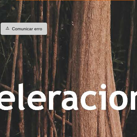
⚠️
Comunicar erro