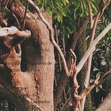
vimentar essa união sob a
anifesto
(O Manifesto do
npeace
do Canadá ao
res sindicatos.
 um longo caminho na
 que há espaço, nos EUA,
az de se comunicar com os
icamente, os que sofrem
asso impediu a campanha de
e uma coalizão forte e
recisa ser, ou
s, ou abandonado. De
y
que tocaram a campanha
r outro momento — um