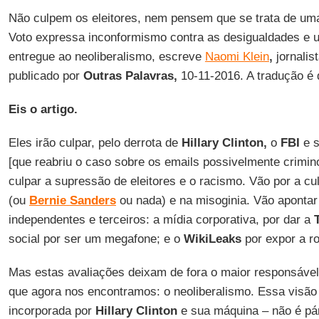
Não culpem os eleitores, nem pensem que se trata de uma g
Voto expressa inconformismo contra as desigualdades e 
entregue ao neoliberalismo, escreve
Naomi Klein
,
jornalis
publicado por
Outras Palavras,
10-11-2016. A tradução é
Eis o artigo.
Eles irão culpar, pelo derrota de
Hillary Clinton,
o
FBI
e s
[que reabriu o caso sobre os emails possivelmente crimin
culpar a supressão de eleitores e o racismo. Vão por a cu
(ou
Bernie
Sanders
ou nada) e na misoginia. Vão apontar
independentes e terceiros: a mídia corporativa, por dar a
social por ser um megafone; e o
WikiLeaks
por expor a ro
Mas estas avaliações deixam de fora o maior responsável
que agora nos encontramos: o neoliberalismo. Essa visão
incorporada por
Hillary Clinton
e sua máquina – não é pár