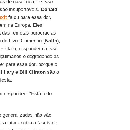
os de nascença – e isso
 são insuportáveis.
Donald
xit
falou para essa dor.
cem na Europa. Eles
a das remotas burocracias
 de Livre Comércio (
Nafta
),
E claro, respondem a isso
 muçulmanos e degradando as
er para essa dor, porque o
Hillary
e
Bill Clinton
são o
festa.
on respondeu: “Está tudo
e generalizadas não vão
a lutar contra o fascismo,