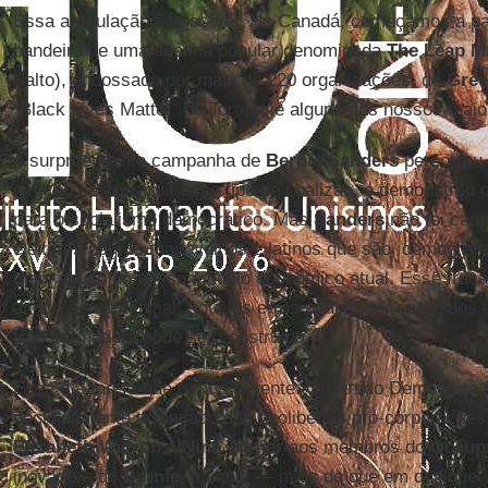
Essa articulação é possível. No Canadá, começamos a pa
bandeira de uma agenda popular denominada
The Leap M
Salto), endossado por mais de 220 organizações, do
Gree
“Black Lives Matter” de Toronto e alguns dos nossos maio
A surpreendente campanha de
Bernie Sanders
percorreu
direção de construir esse tipo de coalizão, e demonstrou
para o socialismo democrático. Mas
Sanders
não foi cap
eleitores negros mais velhos e latinos que são, demograf
mais abuso do nosso modelo econômico atual. Esse frac
atingir seu potencial. Aqueles erros podem ser corrigidos 
transformadora pode ser construída.
Essa é a tarefa que temos à frente. O Partido Democrata p
decididamente arrancado dos neoliberais pró-corporaçõe
Elizabeth Warren
a
Nina Turner
aos membros do
Occup
inovadora de
Bernie,
há hoje — mais do que em qualque