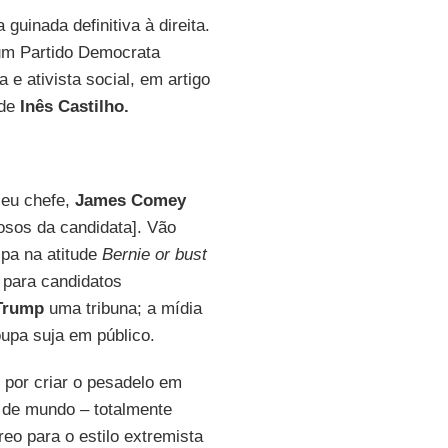
uinada definitiva à direita.
um Partido Democrata
ta e ativista social, em artigo
 de
Inês Castilho.
eu chefe,
James Comey
osos da candidata]. Vão
lpa na atitude
Bernie or bust
 para candidatos
Trump
uma tribuna; a mídia
upa suja em público.
 por criar o pesadelo em
 de mundo – totalmente
eo para o estilo extremista