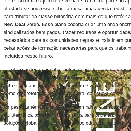
é preciso uma esquerda de verdade. Uma boa parte do ap
afastada se houvesse sobre a mesa uma agenda redistrib
para tributar da classe bilionária com mais do que retóric
New Deal
verde. Esse plano poderia criar uma onda eno
sindicalizados bem pagos, trazer recursos e oportunidad
necessários para as comunidades negras e insistir em qu
pelas ações de formação necessárias para que os trabalh
incluídos nesse futuro.
Tal plano poderia desenhar políticas que lutassem ao me
institucionalizado, a desigualdade econômica e as mudanç
enfrentar maus acordos de comércio e violência policial, 
como os protetores originais da terra, da água e do ar.
As pessoas têm direito de estar com raiva, e uma agenda
multitemática pode dirigir essa raiva para onde ela deve se
soluções globais que unirão uma sociedade desgastada.