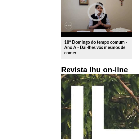
play_circle_outline
18º Domingo do tempo comum -
Ano A - Dai-lhes vós mesmos de
comer
Revista ihu on-line