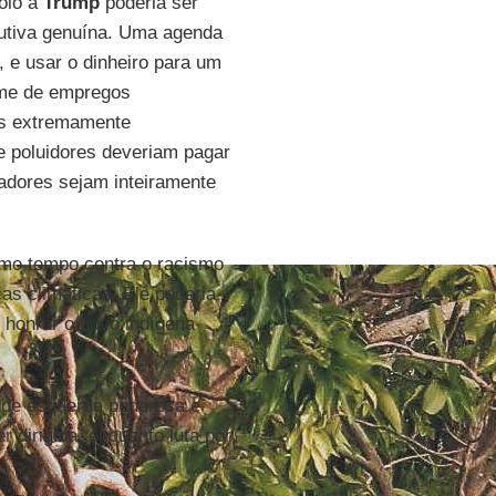
oio a
Trump
poderia ser
utiva genuína. Uma agenda
a, e usar o dinheiro para um
rme de empregos
es extremamente
e poluidores deveriam pagar
adores sejam inteiramente
smo tempo contra o racismo
as climáticas. Ele poderia
e honrar o povo indígena
 de esquerda poderosa e
r dirigida, enquanto luta por