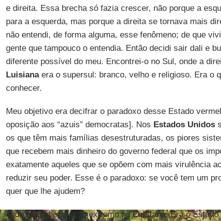
e direita. Essa brecha só fazia crescer, não porque a es
para a esquerda, mas porque a direita se tornava mais dir
não entendi, de forma alguma, esse fenômeno; de que vivi
gente que tampouco o entendia. Então decidi sair dali e 
diferente possível do meu. Encontrei-o no Sul, onde a dire
Luisiana
era o supersul: branco, velho e religioso. Era o 
conhecer.
Meu objetivo era decifrar o paradoxo desse Estado vermelh
oposição aos “azuis” democratas]. Nos
Estados Unidos
s
os que têm mais famílias desestruturadas, os piores sis
que recebem mais dinheiro do governo federal que os im
exatamente aqueles que se opõem com mais virulência a
reduzir seu poder. Esse é o paradoxo: se você tem um pr
quer que lhe ajudem?
Tudo isso chegava ao extremo na
Luisiana
. Era o Estado