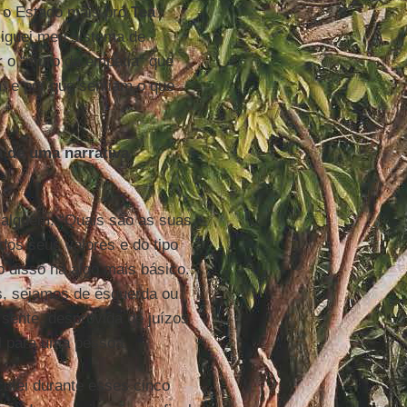
a o Estado mais pró
Tea
sliguei meu sistema de
ar o “muro da empatia” que
, e por que sentiam o que
 de uma narrativa
 alguém: “Quais são as suas
dos seus valores e do tipo
o disso há algo mais básico.
os, sejamos de esquerda ou
 sente, desprovida de juízos
l para uma pessoa.
cutei durante esses cinco