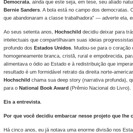
Democrata
, ainda que este seja, em tese, seu aliado natu
Bernie Sanders
. A bola está no campo dos democratas. O
que abandonaram a classe trabalhadora” — adverte ela, 
Ao seus setenta anos,
Hochschild
decidiu deixar para trá
intelectuais que compartilhavam suas ideias progressistas
profundo dos
Estados Unidos
. Mudou-se para o coração
homogeneamente branca, cristã, rural e empobrecida, para
alimentava o ódio ao Estado e à redistribuição que imper
resultado é um formidável retrato da direita norte-americ
Hochschild
chama sua deep story (narrativa profunda), qu
para o
National Book Award
(Prêmio Nacional do Livro).
Eis a entrevista
.
Por que você decidiu embarcar nesse projeto que lhe 
Há cinco anos, eu já notava uma enorme divisão nos Est