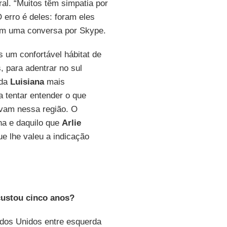
ral. “Muitos têm simpatia por
 erro é deles: foram eles
em uma conversa por Skype.
s um confortável hábitat de
, para adentrar no sul
 da
Luisiana
mais
 tentar entender o que
avam nessa região. O
ana e daquilo que
Arlie
e lhe valeu a indicação
custou cinco anos?
ados Unidos entre esquerda