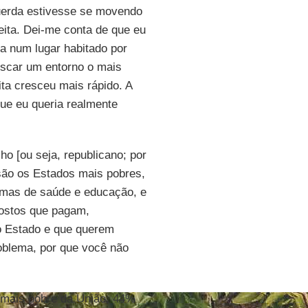
querda estivesse se movendo
eita. Dei-me conta de que eu
a num lugar habitado por
buscar um entorno o mais
ita cresceu mais rápido. A
que eu queria realmente
o [ou seja, republicano; por
ão os Estados mais pobres,
temas de saúde e educação, e
postos que pagam,
o Estado e que querem
oblema, por que você não
 mais pobre da União; 44%