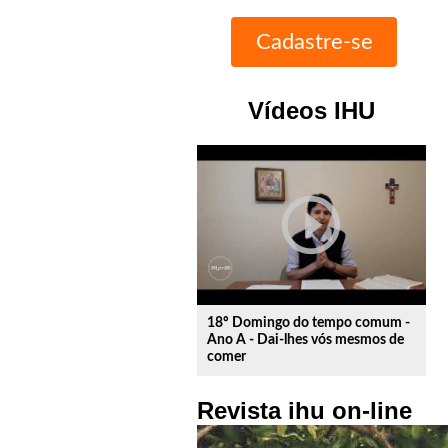
Vídeos IHU
play_circle_outline
18º Domingo do tempo comum -
Ano A - Dai-lhes vós mesmos de
comer
Revista ihu on-line