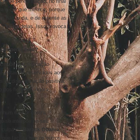
ie de peregrinação; no final
ja e crê que merece, porque
ila não anda, e de repente as
a frente delas. Isso provoca
a impedir isso?
icas de discriminação
nte estavam reservados aos
ais de discriminação positiva,
ho dos homens. Agora
enhum rancor contra
o se interpõe no seu
é culpa de
Barack Obama
,
a que facilita que os outros