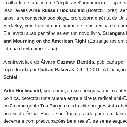
coalhado de fanatismo e “deplorável” ignorância — após 
Isso, avalia
Arlie Russell Hochschild
(Boston, 1940), ser
anos, a reconhecida socióloga, professora emérita da Uni
Berkeley, vem fazendo um exame de consciência em no
Ela lavrou suas penitências em um novo livro,
Strangers 
and Mourning on the American Right
(Estrangeiros em s
luto na direita americana).
A entrevista é de
Álvaro Guzmán Bastida
, publicada por
reproduzida por
Outras Palavras
, 08-11-2016. A tradução
Schiel
.
Arlie Hochschild
, que começou sua pesquisa muito ante
política, detectou uma quebra entre a direita radical anti-
então emergente
Tea Party
, e certa elite progressista ch
autossuficiência. Para a socióloga, grande parte da class
decente e com preocupações bem reais”, se sente esque