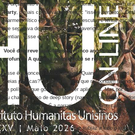
do orçamento vinha do governo federal; e ainda assim er
Party
, o mais conservador. Pensei: “isso é perfeito!”. De
alarme político e moral para poder escutar e tentar escal
me separava dessa gente. Queria averiguar o que sentiam
sentiam. Esse era o projeto.
Você descreve sua viagem de cinco anos como a busca
profunda. A quê exatamente você se refere?
Esse é o conceito básico do livro. Quando perguntamos a
ideias políticas?” É de se esperar que respondam falando 
de políticas que gostariam de ver aplicadas. Mas por baix
Eu chamo a isso de deep story (narrativa profunda). Tod
de direita, a temos. É a narrativa da vida como cada um a
morais e de fatos. É como um sonho, mas que parece rea
A narrativa profunda da direita que subjaz a tudo o que es