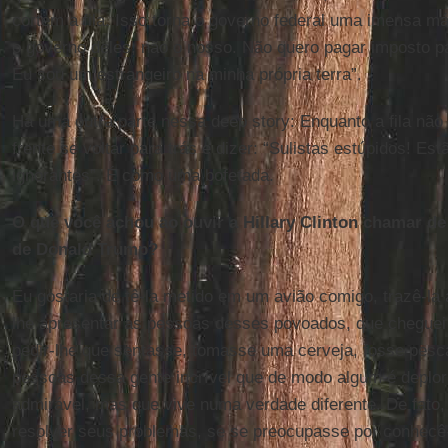
cortem a fila. Isso torna o governo federal uma imensa m
o governo deles, não o nosso. Não quero pagar imposto par
Eu sou um estrangeiro na minha própria terra”.
Há uma outra parte nessa deep story: Enquanto a fila nã
frente se voltar para trás e dizer: “Sulistas estúpidos! Es
ignorantes”. É como uma bofetada.
O que você achou ao ouvir a Hillary Clinton chamar de
de Donald Trump?
Eu gostaria de tê-la metido em um avião comigo, trazê-la
lhe apresentar as pessoas desses povoados, que cheguei
pedir-lhe que sentasse, tomasse uma cerveja, fosse pes
pessoas dessa gente incrível que de modo algum é deplorá
admirável, mas que vive numa verdade diferente. De fato, 
resolver seus problemas, se se preocupasse por conhecê-