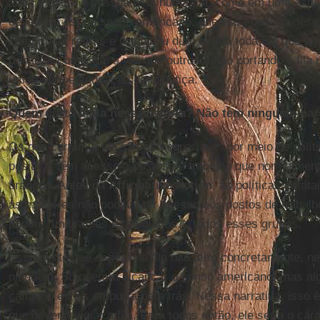
anos é essa: A pessoa está numa fila, como em uma espéc
dessa fila está o sonho americano, que essa pessoa dese
cumpriu as regras e trabalhou duro a vida toda; só que a f
pessoas começam a ver que outros estão cortando a fila n
uma enorme sensação de injustiça.
Quem corta a fila nessa estória? Não tem ninguém par
Os que cortam a fila são os negros que, por meio de polít
positiva, têm acesso a postos de trabalho que normalme
brancos. Antes da
Affirmative Action
, as políticas estat
as mulheres não podiam ter acesso aos postos de trabal
podem. Imigrantes e refugiados… todos esses grupos.
Essa gente que espera na fila não tem, concretamente, n
ninguém. Só querem alcançar o sonho americano, mas alg
caminho e lhes empurra para trás. Nessa narrativa, isso 
que deveria vigiar a fila. Para todos então, ele seria o car