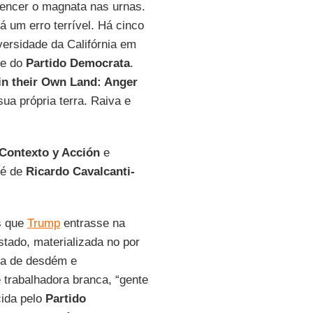
vencer o magnata nas urnas.
á um erro terrível. Há cinco
versidade da Califórnia em
me do
Partido Democrata
.
in their Own Land: Anger
ua própria terra. Raiva e
Contexto y Acción
e
 é de
Ricardo Cavalcanti-
s que
Trump
entrasse na
Estado, materializada no por
eia de desdém e
e trabalhadora branca, “gente
cida pelo
Partido