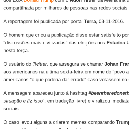
dos EUA
Donald Trump
com o
Adolf Hitler
da Alemanha da
compartilhada por milhares de pessoas nas redes sociais 
A reportagem foi publicada por portal
Terra
, 08-11-2016.
O homem que criou a publicação disse estar satisfeito p
"discussões mais civilizadas" das eleições nos
Estados 
nesta terça.
O usuário do
Twitter
, que assegura se chamar
Johan Fran
aos americanos na última sexta-feira em nome do "povo 
americanos "o que poderia dar errado" caso votassem no 
A mensagem apareceu junto à hashtag
#beentheredoneth
situação e fiz isso
", em tradução livre) e viralizou imedi
sociais.
O caso levou alguns a criarem memes comparando
Trum