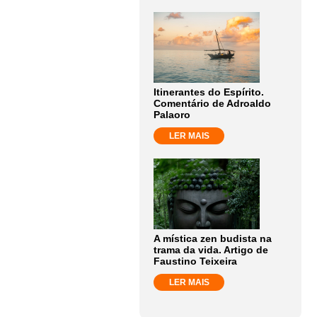
Itinerantes do Espírito.
Comentário de Adroaldo
Palaoro
LER MAIS
A mística zen budista na
trama da vida. Artigo de
Faustino Teixeira
LER MAIS