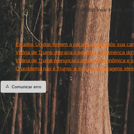
"Carregavam culpa por não terem podido frear
Hitler
, ain
tivessem esse poder."
Leia mais
Estados Unidos temem a paralisia total após sua c
Vitória de Trump alteraria o equilíbrio na América do 
Vitória de Trump prenuncia catástrofe econômica e s
O problema não é Trump, e sim seus selvagens eleit
⚠️
Comunicar erro