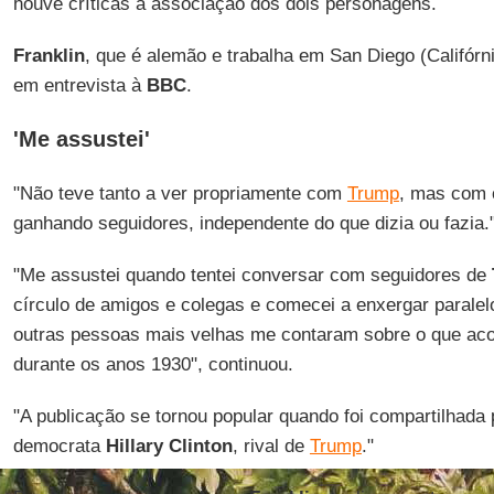
houve críticas à associação dos dois personagens.
Franklin
, que é alemão e trabalha em San Diego (Califórn
em entrevista à
BBC
.
'Me assustei'
"Não teve tanto a ver propriamente com
Trump
, mas com o
ganhando seguidores, independente do que dizia ou fazia.
"Me assustei quando tentei conversar com seguidores de
círculo de amigos e colegas e comecei a enxergar parale
outras pessoas mais velhas me contaram sobre o que ac
durante os anos 1930", continuou.
"A publicação se tornou popular quando foi compartilhada
democrata
Hillary Clinton
, rival de
Trump
."