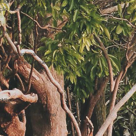
sagem por que havia feito a
ação alemã. Usei essa
 quem quer que seja) ao
e
Hitler
ganharam
is reveladores de que nem
nklin
.
 se tenha escolhido como