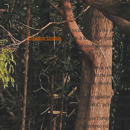
Outros levantaram os problemas que a Alemanha enfrenta 
migratória. "E não deveriam votar em uma mulher que adm
manter as fronteiras abertas? Como funcionou isso para 
Franklin
, que é profissional de tecnologia e vive entre 
Califórnia (
Estados Unidos
), disse à
BBC
que publicou a
preocupava com o clima de ódio que teria permeado a ca
nível do debate criado nas redes.
Mesmo reconhecendo que sua postagem teve pouco impac
Trump
, ele disse estar satisfeito com o fato de ter gera
afirmou que recebeu ameaças de morte de vários tuiteiros
"Chegavam mensagens de pessoas preocupadas pelo mes
atreviam em falar sobre o tema em voz alta", acrescentou
Franklin
disse que cresceu com avós que compartilhavam
por não terem conseguido deter o movimento nazista.