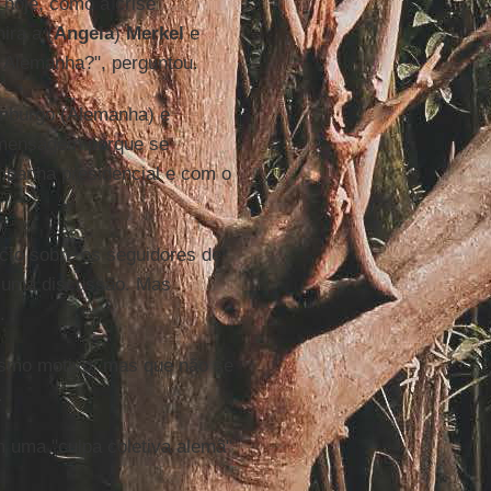
hoje, como a crise
ira a (
Angela
)
Merkel
e
a Alemanha?", perguntou.
Hamburgo (Alemanha) e
 mensagem porque se
mpanha presidencial e com o
to sobre os seguidores de
do uma discussão. Mas
.
mo motivo, mas que não se
.
 uma "culpa coletiva alemã"