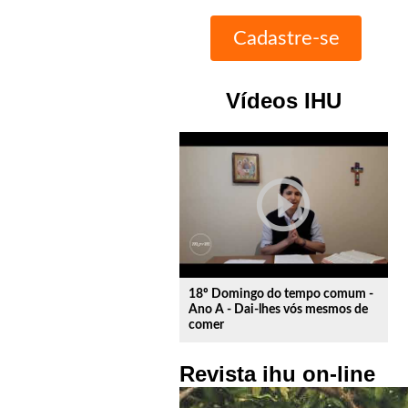
Vídeos IHU
play_circle_outline
18º Domingo do tempo comum -
Ano A - Dai-lhes vós mesmos de
comer
Revista ihu on-line