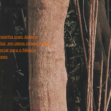
da que eu duvide que eles
ampanha mais áspera
Sul, em plena virada política
ocial para o México
ores