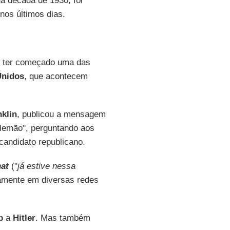
 década de 1930, foi
nos últimos dias.
or ter começado uma das
Unidos
, que acontecem
klin
, publicou a mensagem
alemão", perguntando aos
candidato republicano.
at
("
já estive nessa
atamente em diversas redes
p
a
Hitler
. Mas também