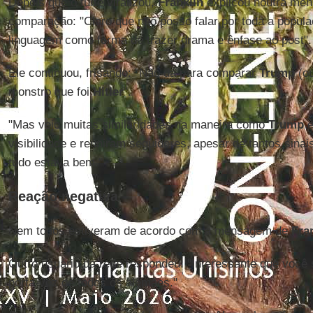
Depois que o tuíte viralizou,
Franklin
explicou noutra men
comparação: "Claro que não posso falar por toda a popul
linguagem como forma de trazer drama e ênfase ao post".
Ele continuou, frisando: "Não dá para comparar
Trump
(ou
monstro que foi
Hitler
".
"Mas vejo muitas similaridades na maneira como
Trump
visibilidade e reuniram seguidores, apesar de tantos sina
tudo estava bem."
Reação negativa
Nem todos estiveram de acordo com a mensagem de
Fra
Outro usuário da rede respondeu: "Interessante que você
porta-voz de todos os alemães."