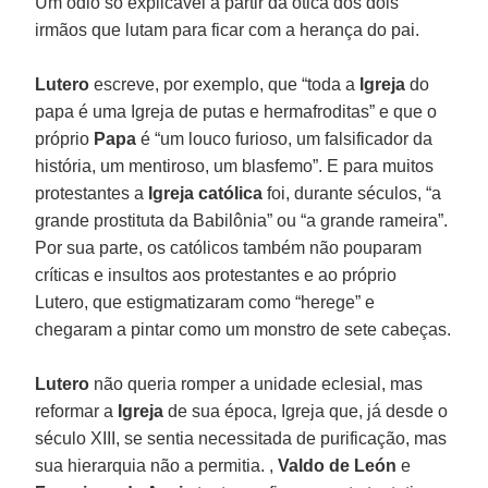
Um ódio só explicável a partir da ótica dos dois
irmãos que lutam para ficar com a herança do pai.
Lutero
escreve, por exemplo, que “toda a
Igreja
do
papa é uma Igreja de putas e hermafroditas” e que o
próprio
Papa
é “um louco furioso, um falsificador da
história, um mentiroso, um blasfemo”. E para muitos
protestantes a
Igreja católica
foi, durante séculos, “a
grande prostituta da Babilônia” ou “a grande rameira”.
Por sua parte, os católicos também não pouparam
críticas e insultos aos protestantes e ao próprio
Lutero, que estigmatizaram como “herege” e
chegaram a pintar como um monstro de sete cabeças.
Lutero
não queria romper a unidade eclesial, mas
reformar a
Igreja
de sua época, Igreja que, já desde o
século XIII, se sentia necessitada de purificação, mas
sua hierarquia não a permitia. ,
Valdo de León
e