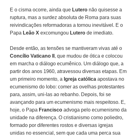
E o cisma ocorre, ainda que
Lutero
não quisesse a
ruptura, mas a surdez absoluta de Roma para suas
reivindicações reformadoras a tornou inevitável. E o
Papa
Leão X
excomungou
Lutero
de imediato.
Desde então, as tensões se mantiveram vivas até o
Concílio Vaticano II
, que mudou de ótica e colocou
em marcha o diálogo ecumênico. Um diálogo que, a
partir dos anos 1960, atravessou diversas etapas. Em
um primeiro momento, a
Igreja católica
apostava no
ecumenismo do lobo: comer as ovelhas protestantes
para, assim, uni-las ao rebanho. Depois, foi se
avançando para um ecumenismo mais respeitoso. E,
hoje, o Papa
Francisco
advoga pelo ecumenismo da
unidade na diferença. O cristianismo como poliedro,
formado por diferentes rostos e diversas igrejas
unidas no essencial, sem que cada uma perca sua