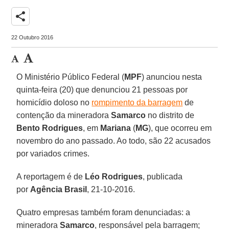
share
22 Outubro 2016
O Ministério Público Federal (
MPF
) anunciou nesta
quinta-feira (20) que denunciou 21 pessoas por
homicídio doloso no
rompimento da barragem
de
contenção da mineradora
Samarco
no distrito de
Bento Rodrigues
, em
Mariana
(
MG
), que ocorreu em
novembro do ano passado. Ao todo, são 22 acusados
por variados crimes.
A reportagem é de
Léo Rodrigues
, publicada
por
Agência Brasil
, 21-10-2016.
Quatro empresas também foram denunciadas: a
mineradora
Samarco
, responsável pela barragem;