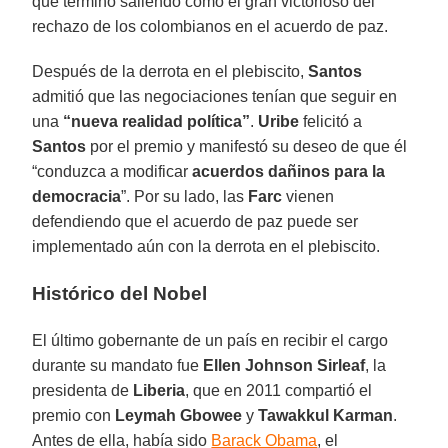
que terminó saliendo como el gran victorioso del
rechazo de los colombianos en el acuerdo de paz.
Después de la derrota en el plebiscito,
Santos
admitió que las negociaciones tenían que seguir en
una
“nueva realidad política”
.
Uribe
felicitó a
Santos
por el premio y manifestó su deseo de que él
“conduzca a modificar
acuerdos dañinos para la
democracia
”. Por su lado, las
Farc
vienen
defendiendo que el acuerdo de paz puede ser
implementado aún con la derrota en el plebiscito.
Histórico del Nobel
El último gobernante de un país en recibir el cargo
durante su mandato fue
Ellen Johnson Sirleaf
, la
presidenta de
Liberia
, que en 2011 compartió el
premio con
Leymah Gbowee
y
Tawakkul Karman
.
Antes de ella, había sido
Barack Obama
, el