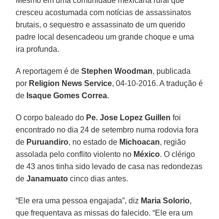
Mesmo em uma comunidade mexicana rural que
cresceu acostumada com notícias de assassinatos
brutais, o sequestro e assassinato de um querido
padre local desencadeou um grande choque e uma
ira profunda.
A reportagem é de
Stephen Woodman
, publicada
por
Religion News Service
, 04-10-2016. A tradução é
de
Isaque Gomes Correa
.
O corpo baleado do
Pe. Jose Lopez Guillen
foi
encontrado no dia 24 de setembro numa rodovia fora
de
Puruandiro
, no estado de
Michoacan
, região
assolada pelo conflito violento no
México
. O clérigo
de 43 anos tinha sido levado de casa nas redondezas
de
Janamuato
cinco dias antes.
“Ele era uma pessoa engajada”, diz
Maria Solorio
,
que frequentava as missas do falecido. “Ele era um