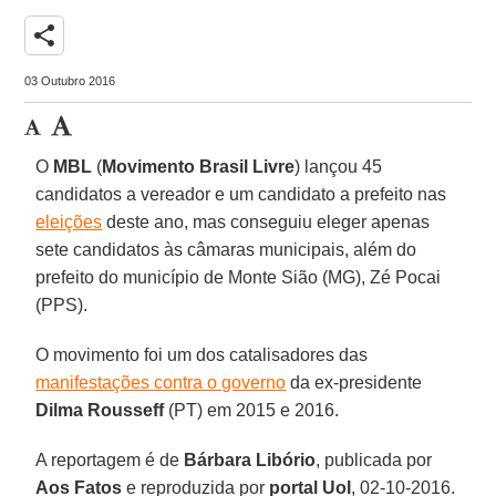
share
03 Outubro 2016
O
MBL
(
Movimento Brasil Livre
) lançou 45
candidatos a vereador e um candidato a prefeito nas
eleições
deste ano, mas conseguiu eleger apenas
sete candidatos às câmaras municipais, além do
prefeito do município de Monte Sião (MG), Zé Pocai
(PPS).
O movimento foi um dos catalisadores das
manifestações contra o governo
da ex-presidente
Dilma Rousseff
(PT) em 2015 e 2016.
A reportagem é de
Bárbara Libório
, publicada por
Aos Fatos
e reproduzida por
portal Uol
, 02-10-2016.