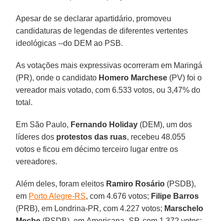
Apesar de se declarar apartidário, promoveu
candidaturas de legendas de diferentes vertentes
ideológicas --do DEM ao PSB.
As votações mais expressivas ocorreram em Maringá
(PR), onde o candidato
Homero Marchese
(PV) foi o
vereador mais votado, com 6.533 votos, ou 3,47% do
total.
Em São Paulo,
Fernando Holiday
(DEM), um dos
líderes dos
protestos das ruas
, recebeu 48.055
votos e ficou em décimo terceiro lugar entre os
vereadores.
Além deles, foram eleitos
Ramiro Rosário
(PSDB),
em
Porto Alegre-RS
, com 4.676 votos;
Filipe Barros
(PRB), em Londrina-PR, com 4.227 votos;
Marschelo
Meche
(PSDB), em Americana -SP, com 1.372 votos;